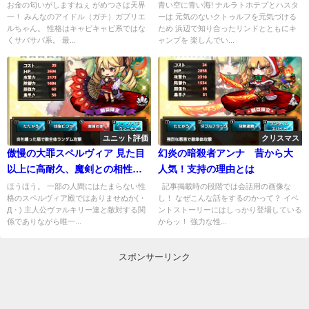
グが重要
お金の匂いがしますねぇ がめつさは天界
青い空に青い海! ナルラトホテプとハスタ
一！ みんなのアイドル（ガチ）ガブリエ
ーは 元気のないクトゥルフを元気づける
ルちゃん。 性格はキャピキャピ系ではな
ため 浜辺で知り合ったリンドとともにキ
くサバサバ系。 最...
ャンプを 楽しんでい...
ユニット評価
クリスマス
傲慢の大罪スペルヴィア 見た目
幻炎の暗殺者アンナ 昔から大
以上に高耐久、魔剣との相性は
人気！支持の理由とは
抜群！
ほうほう。 一部の人間にはたまらない性
記事掲載時の段階では会話用の画像な
格のスペルヴィア殿ではありませぬか(・
し！ なぜこんな話をするのかって？ イベ
Д・) 主人公ヴァルキリー達と敵対する関
ントストーリーにはしっかり登場している
係でありながら唯一...
からッ！ 強力な性...
スポンサーリンク