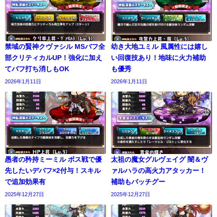
禁域の賢神クヴァシル MSバフ全
幼き大地ユミル 風属性には嬉し
部クリティカルUP！強化に加え
い回復技あり！地味に火力補助
てバフ打ち消しもOK
も優秀
2026年1月11日
2026年1月11日
愚者の矜持ミーミル ボス戦で優
太祖の魔女グルヴェイグ 闇＆ヴ
先したいデバフ×2付与！スキル
ァルハラの高火力アタッカー！
で追加効果有
補助もバッチグー
2025年12月27日
2025年12月27日