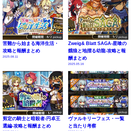
pickup
pickup
苦難から始まる海洋生活・
Zweig& Blatt SAGA-星喰の
攻略と報酬まとめ
餓狼と地摺る幼龍-攻略と報
2025.08.11
酬まとめ
2025.05.16
pickup
pickup
剪定の騎士と暗殺者-円卓王
ヴァルキリーフェス・一覧
選編-攻略と報酬まとめ
と当たり考察