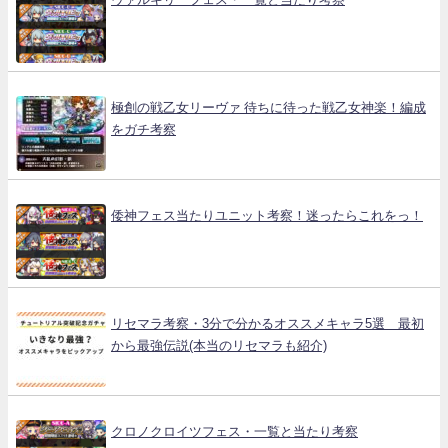
極創の戦乙女リーヴァ 待ちに待った戦乙女神楽！編成
をガチ考察
倭神フェス当たりユニット考察！迷ったらこれをっ！
リセマラ考察・3分で分かるオススメキャラ5選 最初
から最強伝説(本当のリセマラも紹介)
クロノクロイツフェス・一覧と当たり考察