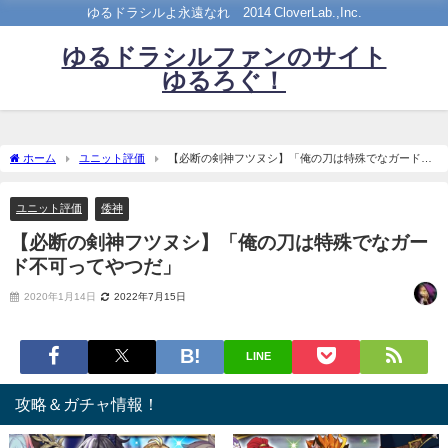
ゆるドラシルよ永遠なれ©2014 CloverLab.,Inc.
ゆるドラシルファンのサイト
ゆるろぐ！
ホーム
ユニット評価
【必断の剣神フツヌシ】「俺の刀は特殊でなガード不
可ってやつだ」
ユニット評価
倭神
【必断の剣神フツヌシ】「俺の刀は特殊でなガー
ド不可ってやつだ」
2020年1月14日
2022年7月15日
LINE
攻略＆ガチャ情報！