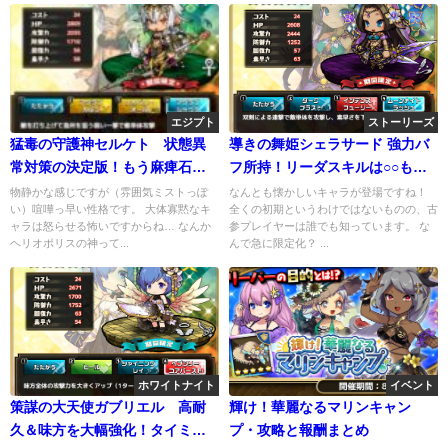
エジプト
ストーリーズ
猛毒の守護神セルケト 状態異
導きの舞姫シェラサード 強力バ
常対策の決定版！もう麻痺石化
フ所持！リーダスキルは○○も対
は怖くない
象でお得？
物静かな感じですが（雰囲気ミストっぽ
なんとも懐かしいキャラが登場ですね！
い）喧嘩っ早い性格です。 大体寡黙なキ
全くの初期というわけではないものの、古
ャラは怒らせる怖いですからね… なんか
参プレイヤーは誰でも知っています。 な
ヘリオポリスの神って...
んで急に限定化？ ...
ホワイトナイト
イベント
策謀の大天使ガブリエル 高耐
輝け！華麗なるマリンキャン
久＆味方を大幅強化！タイミン
プ・攻略と報酬まとめ