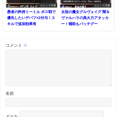
ユニット評価
ユニット評価
愚者の矜持ミーミル ボス戦で
太祖の魔女グルヴェイグ 闇＆
優先したいデバフ×2付与！ス
ヴァルハラの高火力アタッカ
キルで追加効果有
ー！補助もバッチグー
コメント
※
名前
メール