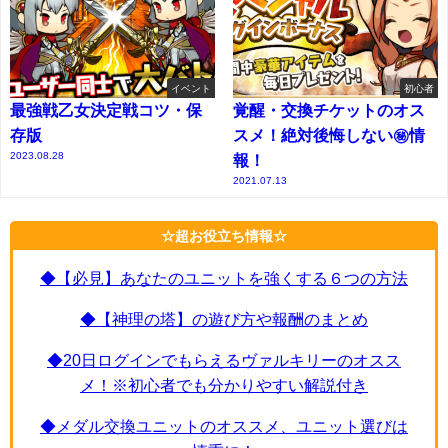
イベント
初心者
最強戦乙女決定戦コツ・保
覚醒・交換チケットのオス
存版
スメ！絶対後悔しない㊙情
2023.08.28
報！
2021.07.13
☆超お役立ち情報☆
◆【必見】あなたのユニットを強くする６つの方法
◆【神理の塔】の遊び方や報酬のまとめ
◆20日ログインでもらえるヴァルキリーのオスス
メ！※初心者でも分かりやすい解説付き
◆メダル交換ユニットのオススメ、ユニット選びは