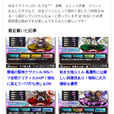
ゆるドラファンの一人です^-^ 攻略、ユニット評価、イベント、
おもしろネタなど、ゆるファンにとって面白く役にたつ内容をゆ
る～く紹介していけたらなぁ～と思っています°д° ゆるいため更
新頻度は低めですが楽しんでもらえたら嬉しいです！
最近書いた記事
ユニット評価
ユニット評価
禁域の賢神クヴァシル MSバ
幼き大地ユミル 風属性には嬉
フ全部クリティカルUP！強化
しい回復技あり！地味に火力
に加えてバフ打ち消しもOK
補助も優秀