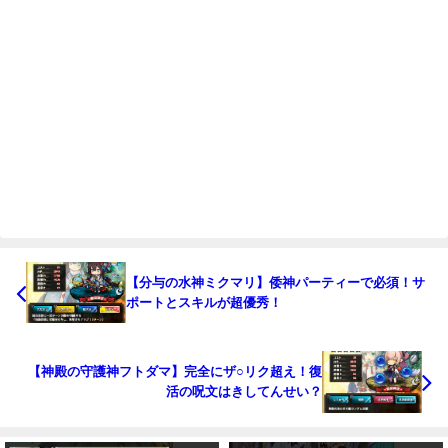
【分与の水神ミクマリ】倭神パーティーで必須！サ
ポートとスキルが超優秀！
【神殿の守護神フトダマ】完全にザ○リク超え！復
活の呪文はきしてんせい？