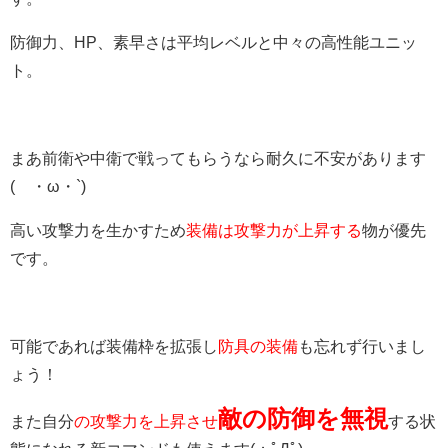
防御力、HP、素早さは平均レベルと中々の高性能ユニッ
ト。
まあ前衛や中衛で戦ってもらうなら耐久に不安があります
(´・ω・`)
高い攻撃力を生かすため
装備は攻撃力が上昇する
物が優先
です。
可能であれば装備枠を拡張し
防具の装備
も忘れず行いまし
ょう！
敵の防御を無視
また自分
の攻撃力を上昇させ
する状