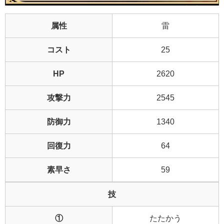
属性
雷
コスト
25
HP
2620
攻撃力
2545
防御力
1340
回復力
64
素早さ
59
技
①
たたかう