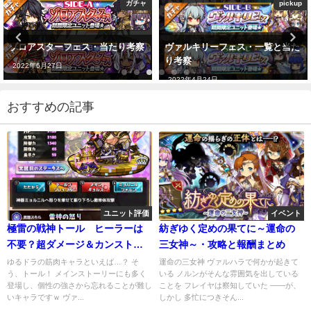
ガチャ
pickup
ゾロアスターフェス・当たり考察
ヴァルキリーフェス・一覧と当た
り考察
2022年6月27日
2022年4月24日
おすすめの記事
ユニット評価
イベント
極雷の戦神トール ヒーラーは
紡ぎゆく定めの果てに～運命の
不要？超ダメージ＆カンスト回
三女神～・攻略と報酬まとめ
復がえぐい件
ゆるドラの筋肉キャラといえば…？ そ
運命の三女神 ヴァルハラで何かが起きて
う、トール！ メインストーリーにも多く
いる ノルンがそんな雰囲気を出している
登場し、個性の強さから忘れることが難し
ことを フレイヤは察知していた ――が、
いキャラですｗ ヴァ...
しかし 多忙につきそん...