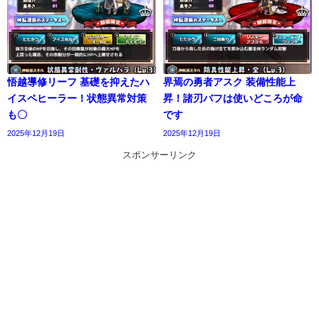
悟越導修リーフ 基礎を抑えたハ
界焉の勇者アスク 装備性能上
イスペヒーラー！状態異常対策
昇！諸刃バフは使いどころが命
も〇
です
2025年12月19日
2025年12月19日
スポンサーリンク