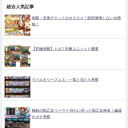
総合人気記事
覚醒・交換チケットのオススメ！絶対後悔しない㊙情
報！
【究極覚醒】とは？対象ユニットと概要
ヴァルキリーフェス・一覧と当たり考察
極創の戦乙女リーヴァ 待ちに待った戦乙女神楽！編成
をガチ考察