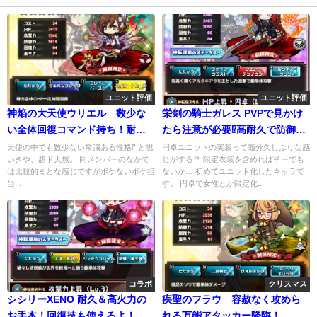
ユニット評価
ユニット評価
神焔の大天使ウリエル 数少な
栄剣の騎士ガレス PVPで見かけ
い全体回復コマンド持ち！耐久
たら注意が必要⁉高耐久で防御も
もgood！
無視できちゃう騎士様
天使の中でも数少ない常識ある性格⁉ と思
円卓ユニットの実装って随分久しぶりな感
いきや、超ド天然。 同メンバーのなかで
じがする？ 限定衣装を含めればそーでも
は比較的まとな感じですがボケないボケ担
ないか… 初めてユニット化したキャラで
当...
す。 円卓で女性とか限定化...
コラボ
クリスマス
シシリーXENO 耐久＆高火力の
疾聖のフラウ 容赦なく攻めら
お手本！回復技も使えるよ！
れる万能アタッカー降臨！