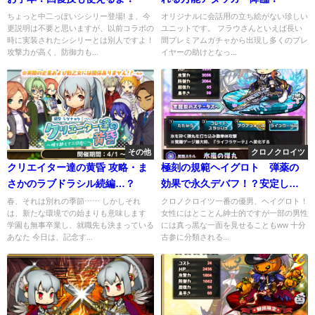
ちょっと中二っぽいシシリー登場! ま、今
オリジナルに会話用の立ち絵がない珍しい
更説明は不要と思いますが、以前コラボの
ユニットです。 フラウさんといえば長い
時に実装されたシシリーとは別人ですよ！
間プレミアムガチャから出現し多くのプレ
攻撃力が高く、防御力も...
イヤーの助けとなっ...
その他
クロノクロイツ
クリエイター達の黄昏 攻略・ま
極刻の規範ヘイグロト 弾薬の
さかのラブドラシル続編…？
効果で永久デバフ！？安定した
火力も魅力的
春、それは別れの季節⋯⋯ しかしそれ
クロノクロイツ一番の優男、ヘイグロト！
は、新たな環境での始まりも意味します
女性にはとことん紳士的ですが一部の男性
学園も無事卒業し、就職先も決まっている
には真っ黒な一面を見せることもww 十分
あなた 今日は、記念す...
古参に分類される...