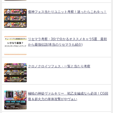
倭神フェス当たりユニット考察！迷ったらこれをっ！
リセマラ考察・3分で分かるオススメキャラ5選 最初
から最強伝説(本当のリセマラも紹介)
クロノクロイツフェス・一覧と当たり考察
極暁の神徒ヴァルキリー 戦乙女編成なら必須！CG回
復＆超火力の単体攻撃がやヴぁい