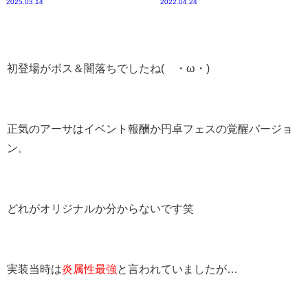
2025.03.14
2022.04.24
初登場がボス＆闇落ちでしたね(´・ω・)
正気のアーサはイベント報酬か円卓フェスの覚醒バージョ
ン。
どれがオリジナルか分からないです笑
実装当時は
炎属性最強
と言われていましたが…