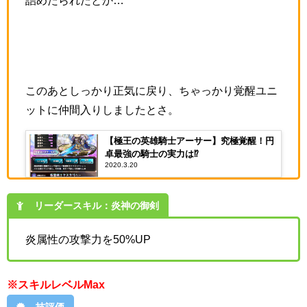
詰めたられたとか…
このあとしっかり正気に戻り、ちゃっかり覚醒ユニ
ットに仲間入りしましたとさ。
【極王の英雄騎士アーサー】究極覚醒！円
卓最強の騎士の実力は⁉
2020.3.20
リーダースキル：炎神の御剣
炎属性の攻撃力を50%UP
※スキルレベルMax
技評価