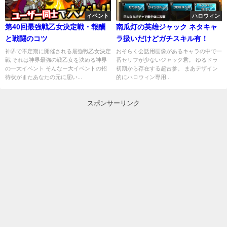
イベント
ハロウィン
第40回最強戦乙女決定戦・報酬
南瓜灯の英雄ジャック ネタキャ
と戦闘のコツ
ラ扱いだけどガチスキル有！
神界で不定期に開催される最強戦乙女決定
おそらく会話用画像があるキャラの中で一
戦 それは神界最強の戦乙女を決める神界
番セリフが少ないジャック君。 ゆるドラ
の一大イベント そんなー大イベントの招
初期から存在する超古参。 まあデザイン
待状がまたあなたの元に届い...
的にハロウィン専用...
スポンサーリンク