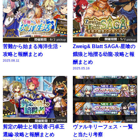
pickup
pickup
苦難から始まる海洋生活・
Zweig& Blatt SAGA-星喰の
攻略と報酬まとめ
餓狼と地摺る幼龍-攻略と報
2025.08.11
酬まとめ
2025.05.16
pickup
pickup
剪定の騎士と暗殺者-円卓王
ヴァルキリーフェス・一覧
選編-攻略と報酬まとめ
と当たり考察