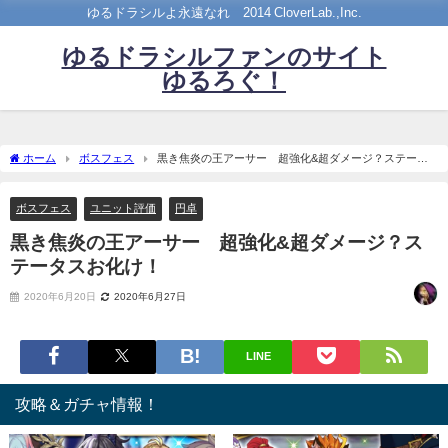
ゆるドラシルよ永遠なれ©2014 CloverLab.,Inc.
ゆるドラシルファンのサイト
ゆるろぐ！
ホーム
ボスフェス
黒き焦炎の王アーサー 超強化&超ダメージ？ステータ
スお化け！
ボスフェス
ユニット評価
円卓
黒き焦炎の王アーサー 超強化&超ダメージ？ス
テータスお化け！
2020年6月20日
2020年6月27日
LINE
攻略＆ガチャ情報！