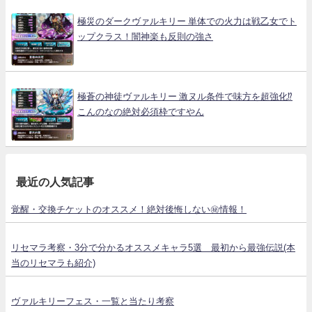
極災のダークヴァルキリー 単体での火力は戦乙女でト
ップクラス！闇神楽も反則の強さ
極蒼の神徒ヴァルキリー 激ヌル条件で味方を超強化⁉
こんのなの絶対必須枠ですやん
最近の人気記事
覚醒・交換チケットのオススメ！絶対後悔しない㊙情報！
リセマラ考察・3分で分かるオススメキャラ5選 最初から最強伝説(本
当のリセマラも紹介)
ヴァルキリーフェス・一覧と当たり考察