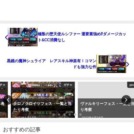
極叛の堕天使ルシファー 運要素強め⁉ダメージカッ
ト&CC消費なし
黒鏡の魔神シュライア レアスキル神楽有！コマン
ドも強力な件
ガチャ
pickup
クロノクロイツフェス・一覧と当
ヴァルキリーフェス・一覧と当た
たり考察
り考察
2022年5月17日
2022年4月24日
おすすめの記事