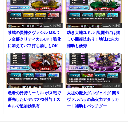
ユニット評価
ユニット評価
禁域の賢神クヴァシル MSバ
幼き大地ユミル 風属性には嬉
フ全部クリティカルUP！強化
しい回復技あり！地味に火力
に加えてバフ打ち消しもOK
補助も優秀
ユニット評価
ユニット評価
愚者の矜持ミーミル ボス戦で
太祖の魔女グルヴェイグ 闇＆
優先したいデバフ×2付与！ス
ヴァルハラの高火力アタッカ
キルで追加効果有
ー！補助もバッチグー