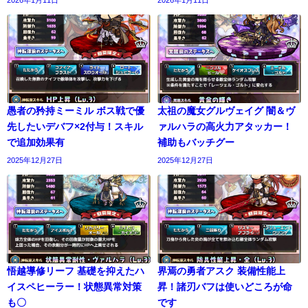
愚者の矜持ミーミル ボス戦で優
太祖の魔女グルヴェイグ 闇＆ヴ
先したいデバフ×2付与！スキル
ァルハラの高火力アタッカー！
で追加効果有
補助もバッチグー
2025年12月27日
2025年12月27日
悟越導修リーフ 基礎を抑えたハ
界焉の勇者アスク 装備性能上
イスペヒーラー！状態異常対策
昇！諸刃バフは使いどころが命
も〇
です