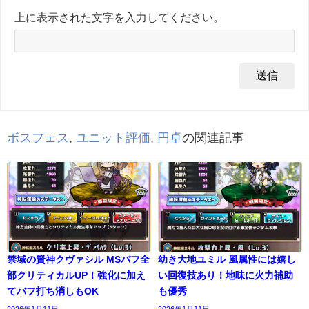
上に表示された文字を入力してください。
ボスフェス
,
ユニット評価
,
円卓
の関連記事
禁域の賢神クヴァシル MSバフ全
幼き大地ユミル 風属性には嬉し
部クリティカルUP！強化に加え
い回復技あり！地味に火力補助
てバフ打ち消しもOK
も優秀
2026年1月11日
2026年1月11日