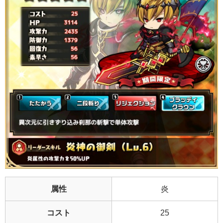
属性
炎
コスト
25