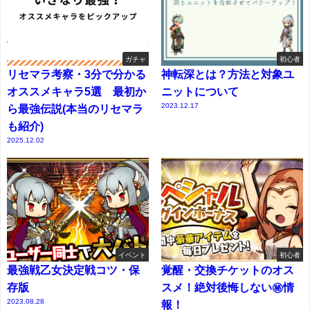
ガチャ
初心者
リセマラ考察・3分で分かる
神転深とは？方法と対象ユ
オススメキャラ5選 最初か
ニットについて
2023.12.17
ら最強伝説(本当のリセマラ
も紹介)
2025.12.02
イベント
初心者
最強戦乙女決定戦コツ・保
覚醒・交換チケットのオス
存版
スメ！絶対後悔しない㊙情
2023.08.28
報！