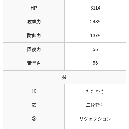
HP
3114
攻撃力
2435
防御力
1379
回復力
56
素早さ
56
技
①
たたかう
②
二段斬り
③
リジェクション