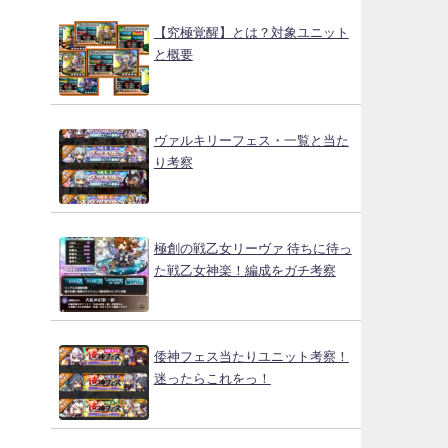
【究極覚醒】とは？対象ユニット
と概要
ヴァルキリーフェス・一覧と当た
り考察
極創の戦乙女リーヴァ 待ちに待っ
た戦乙女神楽！編成をガチ考察
倭神フェス当たりユニット考察！
迷ったらこれをっ！