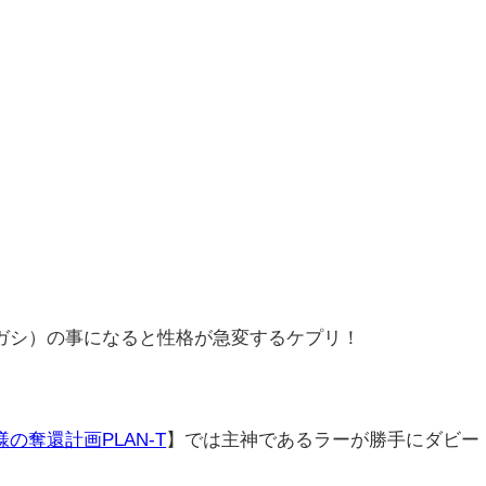
ガシ）の事になると性格が急変するケプリ！
の奪還計画PLAN-T
】では主神であるラーが勝手にダビー