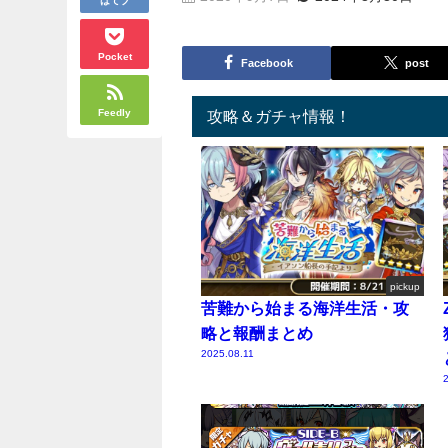
Pocket
Facebook
post
Feedly
攻略＆ガチャ情報！
pickup
苦難から始まる海洋生活・攻
略と報酬まとめ
2025.08.11
2