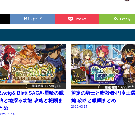
はてブ
Pocket
Feedly
pickup
pick
Zweig& Blatt SAGA-星喰の餓
剪定の騎士と暗殺者-円卓王
狼と地摺る幼龍-攻略と報酬ま
編-攻略と報酬まとめ
2025.03.14
とめ
025.05.16