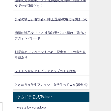
極華の万央鏡キルシュ 光神楽の最高峰！特殊スキ
ルで○○が3倍だぁ！
剪定の騎士と暗殺者-円卓王選編-攻略と報酬まとめ
極壊の戦乙女リィア 補助効果がぶっ壊れ！強力バ
フのオンパレード
11周年キャンペーンまとめ・記念ガチャの当たり
考察あり
レイド＆セレクトピックアップガチャ考察
ときめき女学生フレイヤ 女学生ってｗｗ(超失礼)
ゆるドラ公式Twitter
Tweets by yurudora