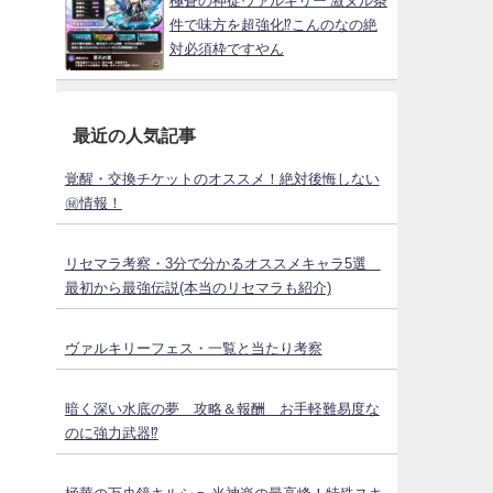
極蒼の神徒ヴァルキリー 激ヌル条
件で味方を超強化⁉こんのなの絶
対必須枠ですやん
最近の人気記事
覚醒・交換チケットのオススメ！絶対後悔しない
㊙情報！
リセマラ考察・3分で分かるオススメキャラ5選
最初から最強伝説(本当のリセマラも紹介)
ヴァルキリーフェス・一覧と当たり考察
暗く深い水底の夢 攻略＆報酬 お手軽難易度な
のに強力武器⁉