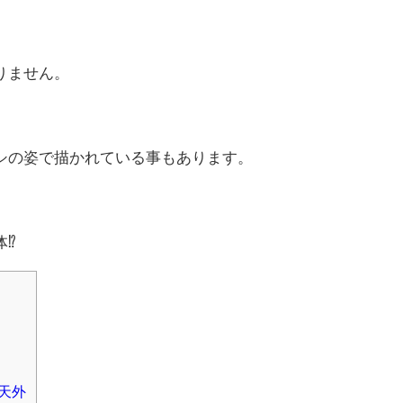
りません。
シの姿で描かれている事もあります。
体⁉
天外