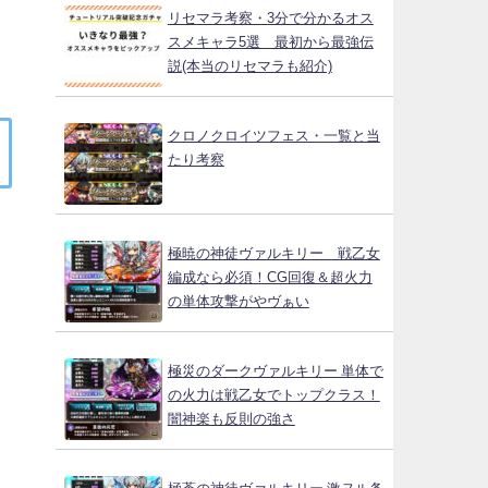
リセマラ考察・3分で分かるオス
スメキャラ5選 最初から最強伝
説(本当のリセマラも紹介)
クロノクロイツフェス・一覧と当
たり考察
極暁の神徒ヴァルキリー 戦乙女
編成なら必須！CG回復＆超火力
の単体攻撃がやヴぁい
極災のダークヴァルキリー 単体で
の火力は戦乙女でトップクラス！
闇神楽も反則の強さ