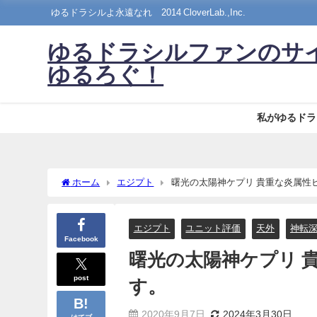
ゆるドラシルよ永遠なれ©2014 CloverLab.,Inc.
ゆるドラシルファンのサ
ゆるろぐ！
私がゆるドラ
ホーム
エジプト
曙光の太陽神ケプリ 貴重な炎属性
エジプト
ユニット評価
天外
神転
Facebook
曙光の太陽神ケプリ 
post
す。
2020年9月7日
2024年3月30日
はてブ