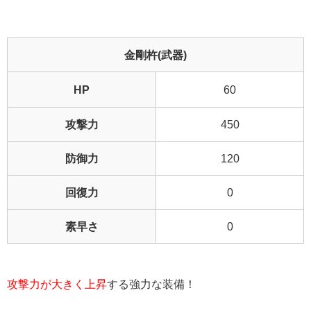
金剛杵(武器)
HP
60
攻撃力
450
防御力
120
回復力
0
素早さ
0
攻撃力が大きく上昇
する強力な装備！