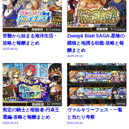
pickup
pickup
苦難から始まる海洋生活・
Zweig& Blatt SAGA-星喰の
攻略と報酬まとめ
餓狼と地摺る幼龍-攻略と報
2025.08.11
酬まとめ
2025.05.16
pickup
pickup
剪定の騎士と暗殺者-円卓王
ヴァルキリーフェス・一覧
選編-攻略と報酬まとめ
と当たり考察
2025.03.14
2022.04.24