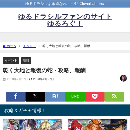
ゆるドラシルよ永遠なれ©2014 CloverLab.,Inc.
ゆるドラシルファンのサイト
ゆるろぐ！
ホーム
イベント
乾く大地と報復の蛇・攻略、報酬
イベント
攻略
乾く大地と報復の蛇・攻略、報酬
2020年9月27日
2020年9月27日
LINE
攻略＆ガチャ情報！