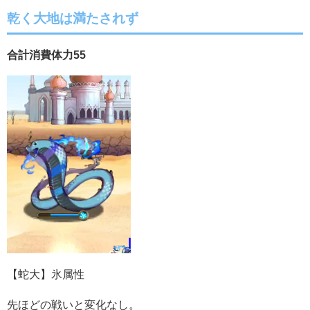
乾く大地は満たされず
合計消費体力55
【蛇大】氷属性
先ほどの戦いと変化なし。