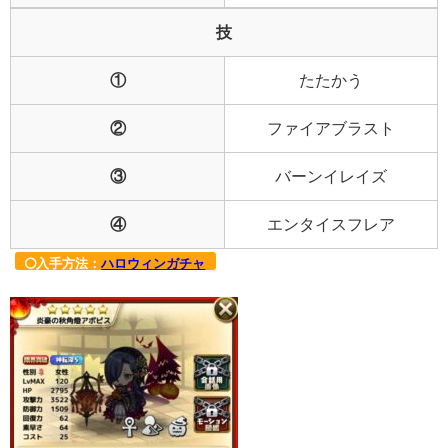
技
①
たたかう
②
ファイアブラスト
③
バーンイレイズ
④
エンタイスフレア
入手方法：
ハロウィンガチャ