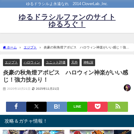
ゆるドラシルよ永遠なれ©2014 CloverLab.,Inc.
ゆるドラシルファンのサイト
ゆるろぐ！
ホーム
エジプト
炎豪の秋角燈アポピス ハロウィン神楽がいい感じ！強力
技あり！
エジプト
ハロウィン
ユニット評価
天外
神転深
炎豪の秋角燈アポピス ハロウィン神楽がいい感
じ！強力技あり！
2020年10月21日
2025年11月21日
LINE
攻略＆ガチャ情報！