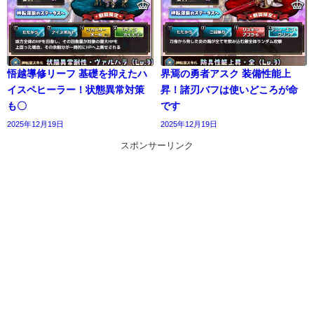
悟越導修リーフ 基礎を抑えたハ
界焉の勇者アスク 装備性能上
イスペヒーラー！状態異常対策
昇！諸刃バフは使いどころが命
も〇
です
2025年12月19日
2025年12月19日
スポンサーリンク