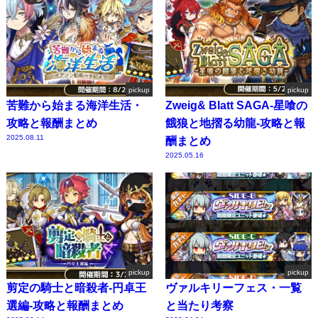
pickup
pickup
苦難から始まる海洋生活・
Zweig& Blatt SAGA-星喰の
攻略と報酬まとめ
餓狼と地摺る幼龍-攻略と報
2025.08.11
酬まとめ
2025.05.16
pickup
pickup
剪定の騎士と暗殺者-円卓王
ヴァルキリーフェス・一覧
選編-攻略と報酬まとめ
と当たり考察