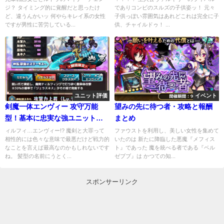
ジ？ タイミング的に覚醒だと思ったけ
でありコンビのスルズの子供姿ッ！ 元々
ど、違うんかいッ 何やらキレイ系の女性
子供っぽい雰囲気はあれどこれは完全に子
ですが男性に苦労している...
供、チャイルドゥ！ ...
ユニット評価
イベント
剣魔一体エンヴィー 攻守万能
望みの先に待つ者・攻略と報酬
型！基本に忠実な強ユニット参
まとめ
戦
ィルフィ…エンヴィー!? 魔剣と大罪って
ファウストを利用し、美しい女性を集めて
相性的には色々な意味で最悪だけど戦力的
いたのは 新たに降臨した悪魔『メフィス
なことを言えば最高なのかもしれないです
ト』であった 魔を統べる者である『ベル
ね。 髪型の名前にうとく...
ゼブブ』は かつての知...
スポンサーリンク