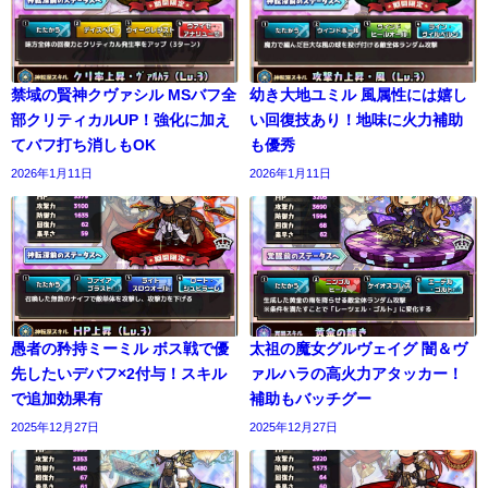
禁域の賢神クヴァシル MSバフ全
幼き大地ユミル 風属性には嬉し
部クリティカルUP！強化に加え
い回復技あり！地味に火力補助
てバフ打ち消しもOK
も優秀
2026年1月11日
2026年1月11日
愚者の矜持ミーミル ボス戦で優
太祖の魔女グルヴェイグ 闇＆ヴ
先したいデバフ×2付与！スキル
ァルハラの高火力アタッカー！
で追加効果有
補助もバッチグー
2025年12月27日
2025年12月27日