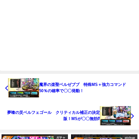
魔界の楽聖ベルゼブブ 特殊MS＋強力コマンド
50％の確率で〇〇発動！
夢喰の災ベルフェゴール クリティカル補正の決定
版！MSが〇〇無効⁉
ガチャ
pickup