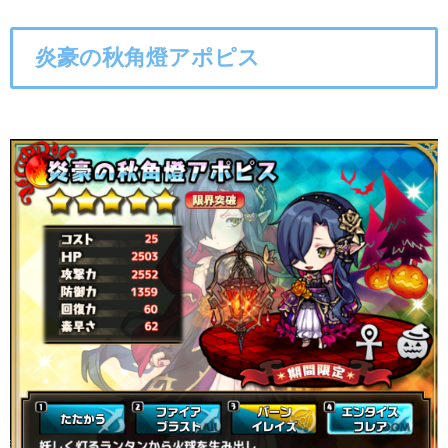
炎豪の秋角燈アポピス
○