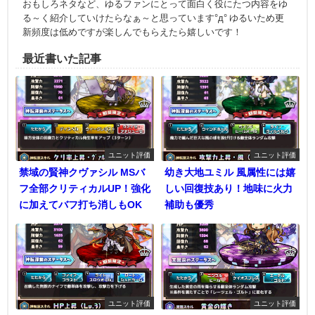
おもしろネタなど、ゆるファンにとって面白く役にたつ内容をゆ
る～く紹介していけたらなぁ～と思っています°д° ゆるいため更
新頻度は低めですが楽しんでもらえたら嬉しいです！
最近書いた記事
ユニット評価
ユニット評価
禁域の賢神クヴァシル MSバ
幼き大地ユミル 風属性には嬉
フ全部クリティカルUP！強化
しい回復技あり！地味に火力
に加えてバフ打ち消しもOK
補助も優秀
ユニット評価
ユニット評価