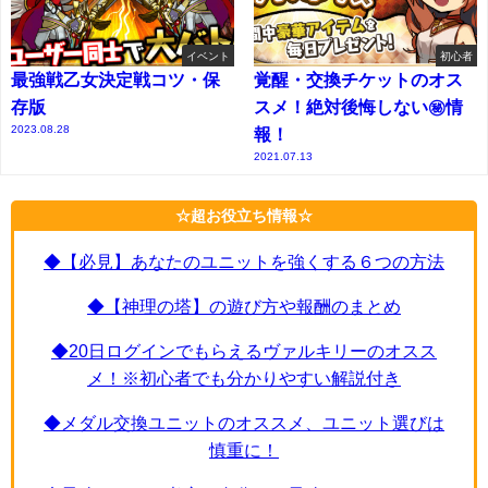
イベント
初心者
最強戦乙女決定戦コツ・保
覚醒・交換チケットのオス
存版
スメ！絶対後悔しない㊙情
2023.08.28
報！
2021.07.13
☆超お役立ち情報☆
◆【必見】あなたのユニットを強くする６つの方法
◆【神理の塔】の遊び方や報酬のまとめ
◆20日ログインでもらえるヴァルキリーのオスス
メ！※初心者でも分かりやすい解説付き
◆メダル交換ユニットのオススメ、ユニット選びは
慎重に！