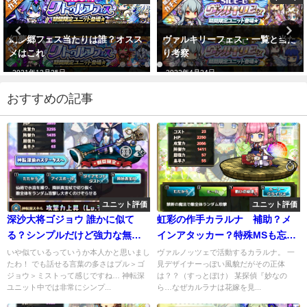
幻夢郷フェス当たりは誰？オスス
ヴァルキリーフェス・一覧と当た
メはこれ
り考察
2021年12月25日
2022年4月24日
おすすめの記事
ユニット評価
ユニット評価
深沙大将ゴジョウ 誰かに似て
虹彩の作手カラルナ 補助？メ
る？シンプルだけど強力な無口
インアタッカー？特殊MSも忘れ
少女参戦！
ずに！
いや似ているっていうか本人かと思いまし
ヴァルノッツェで活動するカラルナ。 一
たわ！ でも話せる言葉の多さはプル＞ゴ
見デザイナーっぽい風貌だがその正体
ジョウ＞ミストって感じですね… 神転深
は？？（すっとぼけ） 某探偵『妙なの
ユニット中では非常にシンプ...
ら…なぜカルラナは花嫁を見...