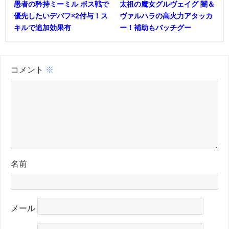
愚者の矜持ミーミル ボス戦で
太祖の魔女グルヴェイグ 闇＆
優先したいデバフ×2付与！ス
ヴァルハラの高火力アタッカ
キルで追加効果有
ー！補助もバッチグー
コメント
※
名前
メール