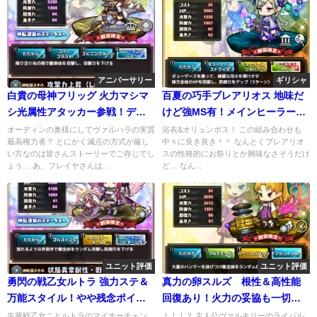
アニバーサリー
ギリシャ
白貴の母神フリッグ 火力マシマ
百夏の巧手ブレアリオス 地味だ
シ光属性アタッカー参戦！デバ
けど強MS有！メインヒーラーと
フで火力補助も〇
しての実力も⚪︎
オーディンの奥様にしてヴァルハラの実質
浴衣&オリュンポス！ この組み合わせも
最高権力者？ とにかく減点の方式が厳し
中々に良き良き＾＾ なんとくブレアリオ
い方なのは皆さんストーリーでご存じでし
スの性格的にお祭りとか興味なさそうだけ
ょう… あ、フレイヤさんは...
ど… なん...
ユニット評価
ユニット評価
勇閃の戦乙女ルトラ 強力ステ＆
真力の卵スルズ 根性＆高性能
万能スタイル！やや残念ポイン
回復あり！火力の妥協も一切な
トは…
し
先輩戦乙女ことルトラのマイナーチェン
！！！？ 主人公ヴァルキリーのライバル