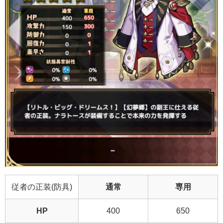
従者の正装(防具)
通常
専用
HP
400
650