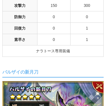
攻撃力
150
300
防御力
0
0
回復力
0
1
素早さ
0
1
ナラトース専用装備
バルザイの新月刀