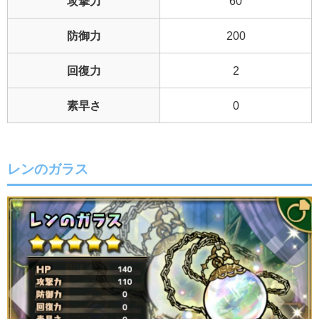
攻撃力
60
防御力
200
回復力
2
素早さ
0
レンのガラス