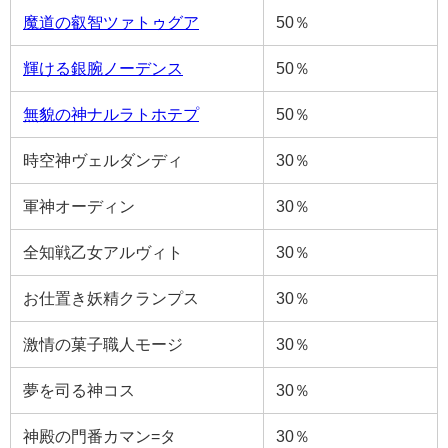
魔道の叡智ツァトゥグア
50％
輝ける銀腕ノーデンス
50％
無貌の神ナルラトホテプ
50％
時空神ヴェルダンディ
30％
軍神オーディン
30％
全知戦乙女アルヴィト
30％
お仕置き妖精クランプス
30％
激情の菓子職人モージ
30％
夢を司る神コス
30％
神殿の門番カマン=タ
30％