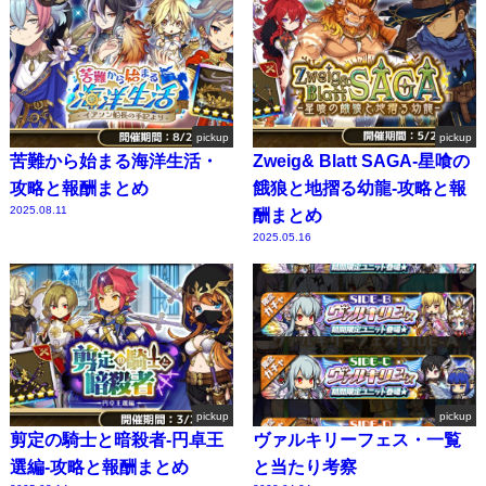
pickup
pickup
苦難から始まる海洋生活・
Zweig& Blatt SAGA-星喰の
攻略と報酬まとめ
餓狼と地摺る幼龍-攻略と報
2025.08.11
酬まとめ
2025.05.16
pickup
pickup
剪定の騎士と暗殺者-円卓王
ヴァルキリーフェス・一覧
選編-攻略と報酬まとめ
と当たり考察