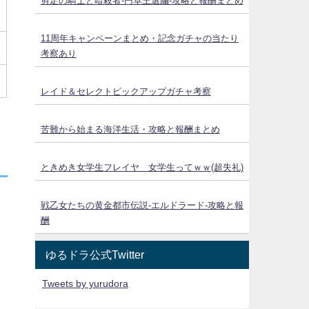
剪定の騎士と暗殺者-円卓王選編-攻略と報酬まとめ
11周年キャンペーンまとめ・記念ガチャの当たり
考察あり
レイド＆セレクトピックアップガチャ考察
苦難から始まる海洋生活・攻略と報酬まとめ
ときめき女学生フレイヤ 女学生ってｗｗ(超失礼)
戦乙女たちの黄金都市伝説‐エルドラード‐攻略と報
酬
ゆるドラ公式Twitter
Tweets by yurudora