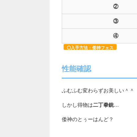
②
③
④
入手方法：倭神フェス
性能確認
ふむふむ変わらずお美しい＾＾
しかし得物は
二丁拳銃
…
倭神のとぅーはんど？