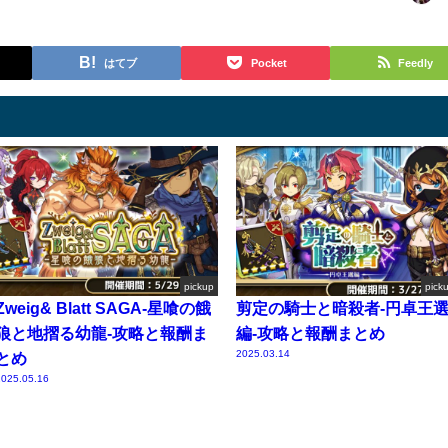
はてブ
Pocket
Feedly
pickup
pick
Zweig& Blatt SAGA-星喰の餓
剪定の騎士と暗殺者-円卓王
狼と地摺る幼龍-攻略と報酬ま
編-攻略と報酬まとめ
2025.03.14
とめ
025.05.16