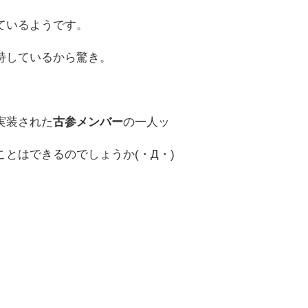
ているようです。
持しているから驚き。
実装された
古参メンバー
の一人ッ
ことはできるのでしょうか(・Д・)