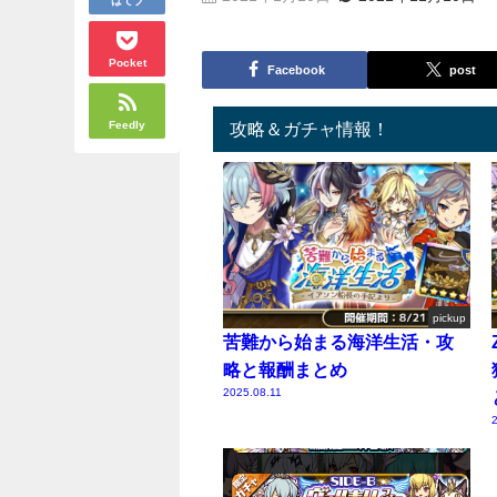
Pocket
Facebook
post
Feedly
攻略＆ガチャ情報！
pickup
苦難から始まる海洋生活・攻
略と報酬まとめ
2025.08.11
2