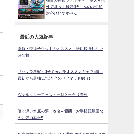
極蒼の神徒ヴァルキリー 激ヌル条
件で味方を超強化⁉こんのなの絶
対必須枠ですやん
最近の人気記事
覚醒・交換チケットのオススメ！絶対後悔しない
㊙情報！
リセマラ考察・3分で分かるオススメキャラ5選
最初から最強伝説(本当のリセマラも紹介)
ヴァルキリーフェス・一覧と当たり考察
暗く深い水底の夢 攻略＆報酬 お手軽難易度な
のに強力武器⁉