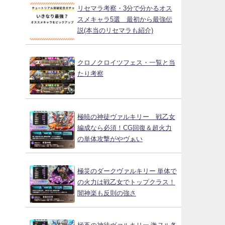
リセマラ考察・3分で分かるオス
スメキャラ5選 最初から最強伝
説(本当のリセマラも紹介)
クロノクロイツフェス・一覧と当
たり考察
極暁の神徒ヴァルキリー 戦乙女
編成なら必須！CG回復＆超火力
の単体攻撃がやヴぁい
極災のダークヴァルキリー 単体で
の火力は戦乙女でトップクラス！
闇神楽も反則の強さ