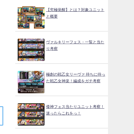
【究極覚醒】とは？対象ユニット
と概要
ヴァルキリーフェス・一覧と当た
り考察
極創の戦乙女リーヴァ 待ちに待っ
た戦乙女神楽！編成をガチ考察
倭神フェス当たりユニット考察！
迷ったらこれをっ！