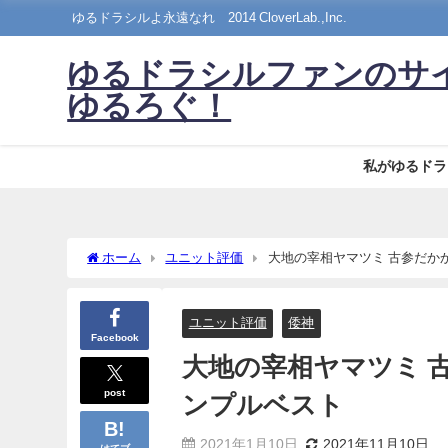
ゆるドラシルよ永遠なれ©2014 CloverLab.,Inc.
ゆるドラシルファンのサ
ゆるろぐ！
私がゆるドラ
ホーム
ユニット評価
大地の宰相ヤマツミ 古参だか
ユニット評価
倭神
Facebook
大地の宰相ヤマツミ 
post
ンプルベスト
2021年1月10日
2021年11月10日
はてブ