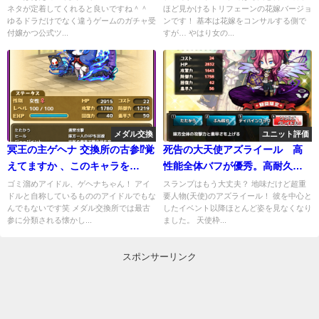
ネタが定着してくれると良いですね＾＾
ほど見かけるトリフェーンの花嫁バージョ
ゆるドラだけでなく違うゲームのガチャ受
ンです！ 基本は花嫁をコンサルする側で
付嬢かつ公式ツ...
すが… やはり女の...
メダル交換
ユニット評価
冥王の主ゲヘナ 交換所の古参⁉覚
死告の大天使アズライール 高
えてますか 、このキャラを…
性能全体バフが優秀。高耐久の
サポーター
ゴミ溜めアイドル、ゲヘナちゃん！ アイ
スランプはもう大丈夫？ 地味だけど超重
ドルと自称しているもののアイドルでもな
要人物(天使)のアズライール！ 彼を中心と
んでもないです笑 メダル交換所では最古
したイベント以降ほとんど姿を見なくなり
参に分類される懐かし...
ました。 天使枠...
スポンサーリンク