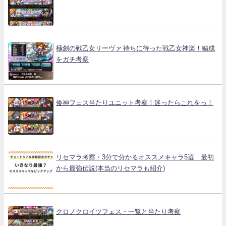
極創の戦乙女リーヴァ 待ちに待った戦乙女神楽！編成
をガチ考察
倭神フェス当たりユニット考察！迷ったらこれをっ！
リセマラ考察・3分で分かるオススメキャラ5選 最初
から最強伝説(本当のリセマラも紹介)
クロノクロイツフェス・一覧と当たり考察