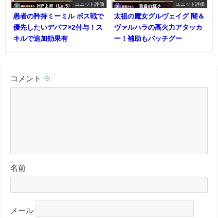
ユニット評価
ユニット評価
愚者の矜持ミーミル ボス戦で
太祖の魔女グルヴェイグ 闇＆
優先したいデバフ×2付与！ス
ヴァルハラの高火力アタッカ
キルで追加効果有
ー！補助もバッチグー
コメント
※
名前
メール