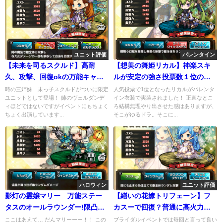
ユニット評価
バレンタイン
【未来を司るスクルド】高耐
【想美の舞姫リカル】神楽スキ
久、攻撃、回復okの万能キャラ
ルが安定の強さ投票数１位の実
登場⁉
力
時の三姉妹 末っ子スクルドがついに限定
人気投票で1位となったリカルがバレンタ
ユニットとして登場！ 姉のヴェルダンデ
イン衣装で実装されました！ 正直なとこ
ィほどではないですがイベントにもちょく
ろ結構無理やり出させた感はありますが、
ちょく出演しています...
そこがゆるドラ。そこに...
ハロウィン
ユニット評価
影灯の霊嬢マリー 万能ステー
【繕いの花嫁トリフェーン】フ
タスのオールラウンダー!限凸不
カスーで回復？普通に高火力ユ
可避
ニット
ここはあえて… だんマリーーー！！ この
ブライダルイベントでは毎回と言って良い