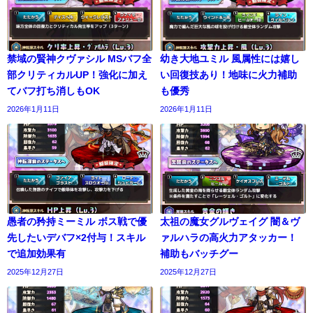
禁域の賢神クヴァシル MSバフ全
幼き大地ユミル 風属性には嬉し
部クリティカルUP！強化に加え
い回復技あり！地味に火力補助
てバフ打ち消しもOK
も優秀
2026年1月11日
2026年1月11日
愚者の矜持ミーミル ボス戦で優
太祖の魔女グルヴェイグ 闇＆ヴ
先したいデバフ×2付与！スキル
ァルハラの高火力アタッカー！
で追加効果有
補助もバッチグー
2025年12月27日
2025年12月27日