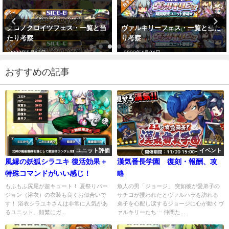
ヴァルキリーフェス・一覧と当た
幻夢郷フェス当たりは誰？オスス
り考察
メはこれ
2022年4月24日
2021年12月25日
おすすめの記事
ユニット評価
イベント
風縁の妖狐シラユキ 復活効果＋
漢気番長学園 復刻・報酬、攻
特殊コマンドがいい感じ！
略
もふもふ尻尾が超キュート！ 夏祭りバー
魚人の男「ジョージ」 突如彼が愛弟子の
ジョン（浴衣）の衣装も良くお似合いで
サチコが攫われたとヴァルハラを訪れる
す！ 浴衣シラユキさんは非常に人気があ
弟子を心配し涙するジョージに心が動くヴ
るユニット。頻繁にガ...
ァルキリーたち⋯ 仲間た...