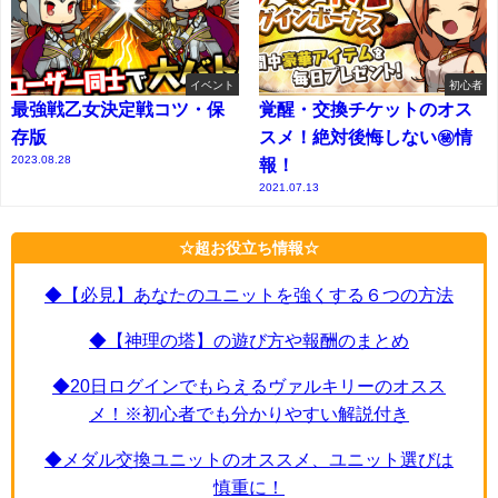
イベント
初心者
最強戦乙女決定戦コツ・保
覚醒・交換チケットのオス
存版
スメ！絶対後悔しない㊙情
2023.08.28
報！
2021.07.13
☆超お役立ち情報☆
◆【必見】あなたのユニットを強くする６つの方法
◆【神理の塔】の遊び方や報酬のまとめ
◆20日ログインでもらえるヴァルキリーのオスス
メ！※初心者でも分かりやすい解説付き
◆メダル交換ユニットのオススメ、ユニット選びは
慎重に！