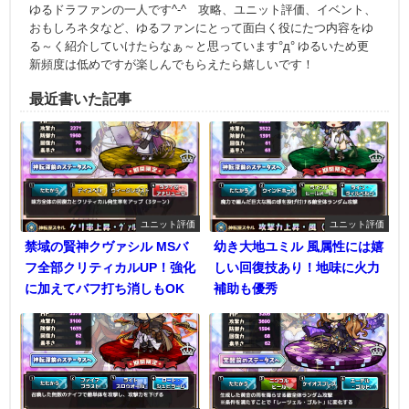
ゆるドラファンの一人です^-^ 攻略、ユニット評価、イベント、
おもしろネタなど、ゆるファンにとって面白く役にたつ内容をゆ
る～く紹介していけたらなぁ～と思っています°д° ゆるいため更
新頻度は低めですが楽しんでもらえたら嬉しいです！
最近書いた記事
ユニット評価
ユニット評価
禁域の賢神クヴァシル MSバ
幼き大地ユミル 風属性には嬉
フ全部クリティカルUP！強化
しい回復技あり！地味に火力
に加えてバフ打ち消しもOK
補助も優秀