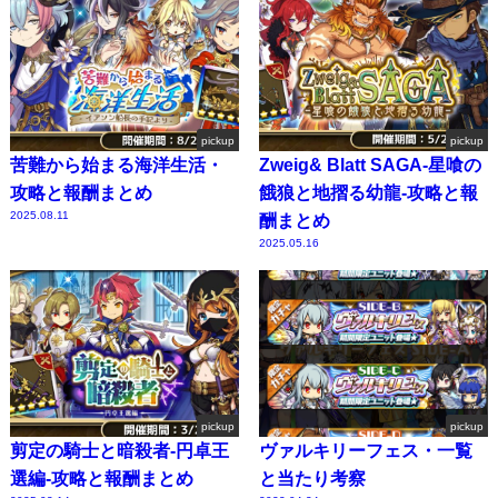
pickup
pickup
苦難から始まる海洋生活・
Zweig& Blatt SAGA-星喰の
攻略と報酬まとめ
餓狼と地摺る幼龍-攻略と報
2025.08.11
酬まとめ
2025.05.16
pickup
pickup
剪定の騎士と暗殺者-円卓王
ヴァルキリーフェス・一覧
選編-攻略と報酬まとめ
と当たり考察