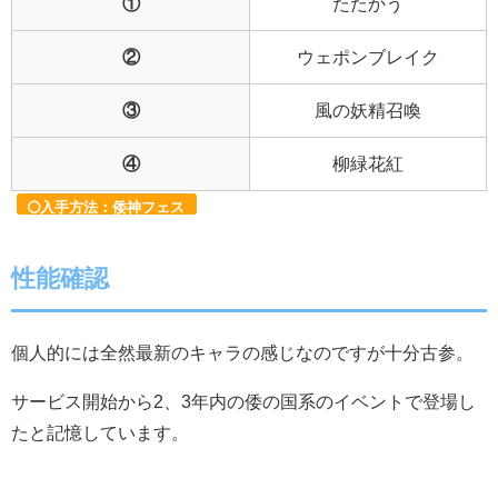
①
たたかう
②
ウェポンブレイク
③
風の妖精召喚
④
柳緑花紅
入手方法：倭神フェス
性能確認
個人的には全然最新のキャラの感じなのですが十分古参。
サービス開始から2、3年内の倭の国系のイベントで登場し
たと記憶しています。