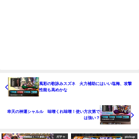
風彩の歌詠みスズネ 火力補助にはいい塩梅、攻撃
性能も高めかな
幸天の神運シャルル 味噌くれ味噌！使い方次第で
は強い？
pickup
ガチャ