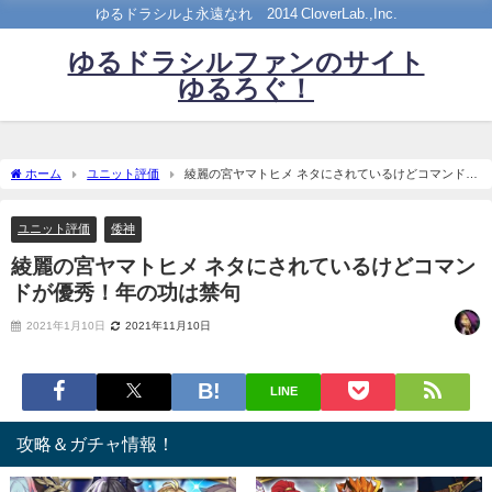
ゆるドラシルよ永遠なれ©2014 CloverLab.,Inc.
ゆるドラシルファンのサイト
ゆるろぐ！
ホーム
ユニット評価
綾麗の宮ヤマトヒメ ネタにされているけどコマンドが
優秀！年の功は禁句
ユニット評価
倭神
綾麗の宮ヤマトヒメ ネタにされているけどコマン
ドが優秀！年の功は禁句
2021年1月10日
2021年11月10日
LINE
攻略＆ガチャ情報！