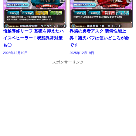
悟越導修リーフ 基礎を抑えたハ
界焉の勇者アスク 装備性能上
イスペヒーラー！状態異常対策
昇！諸刃バフは使いどころが命
も〇
です
2025年12月19日
2025年12月19日
スポンサーリンク