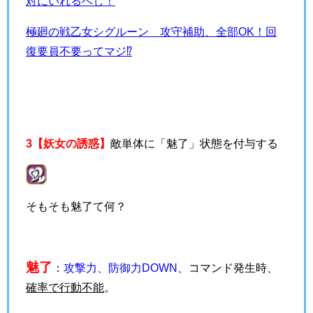
対にいれるベし！
極廻の戦乙女シグルーン 攻守補助、全部OK！回
復要員不要ってマジ⁉
3【妖女の誘惑】
敵単体に「魅了」状態を付与する
そもそも魅了て何？
魅了
：
攻撃力、防御力DOWN
、コマンド発生時、
確率で行動不能
。