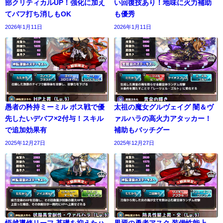
部クリティカルUP！強化に加え
い回復技あり！地味に火力補助
てバフ打ち消しもOK
も優秀
2026年1月11日
2026年1月11日
愚者の矜持ミーミル ボス戦で優
太祖の魔女グルヴェイグ 闇＆ヴ
先したいデバフ×2付与！スキル
ァルハラの高火力アタッカー！
で追加効果有
補助もバッチグー
2025年12月27日
2025年12月27日