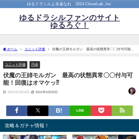
ゆるドラシルよ永遠なれ©2014 CloverLab.,Inc.
ゆるドラシルファンのサイト
ゆるろぐ！
ホーム
ユニット評価
伏魔の王姉モルガン 最高の状態異常〇〇付与可能！
回復はオマケッ⁉
ユニット評価
円卓
伏魔の王姉モルガン 最高の状態異常〇〇付与可
能！回復はオマケッ⁉
2021年3月18日
2021年3月20日
LINE
攻略＆ガチャ情報！