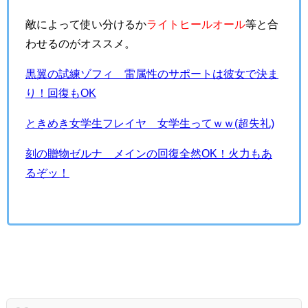
敵によって使い分けるか
ライトヒールオール
等と合
わせるのがオススメ。
黒翼の試練ゾフィ 雷属性のサポートは彼女で決ま
り！回復もOK
ときめき女学生フレイヤ 女学生ってｗｗ(超失礼)
刻の贈物ゼルナ メインの回復全然OK！火力もあ
るぞッ！