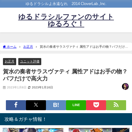
ゆるドラシルよ永遠なれ©2014 CloverLab.,Inc.
ゆるドラシルファンのサイト
ゆるろぐ！
ホーム
お正月
賀水の奏者サラスヴァティ 属性アドはお手の物？バフだけで
高火力
お正月
ユニット評価
賀水の奏者サラスヴァティ 属性アドはお手の物？
バフだけで高火力
2023年1月8日
2023年1月16日
LINE
攻略＆ガチャ情報！