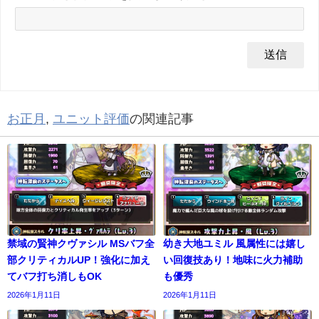
お正月
,
ユニット評価
の関連記事
禁域の賢神クヴァシル MSバフ全
幼き大地ユミル 風属性には嬉し
部クリティカルUP！強化に加え
い回復技あり！地味に火力補助
てバフ打ち消しもOK
も優秀
2026年1月11日
2026年1月11日