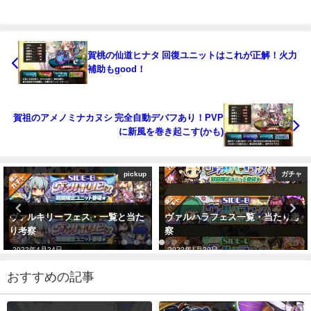
賀桃の仙道ヒナタ 回復ユニットはこれが正解！火力
補助もgood！
賀祖のアメノミナカヌシ 完全自動デバフあり！PVP
に新風を巻き起こす(かも)
pickup
ガチャ
ヴァルキリーフェス・一覧と当た
ヴァルハラフェス一覧・当たり考
り考察
察
2022年4月24日
2022年1月29日
おすすめの記事