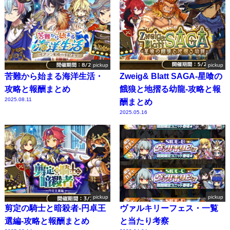
pickup
pickup
苦難から始まる海洋生活・
Zweig& Blatt SAGA-星喰の
攻略と報酬まとめ
餓狼と地摺る幼龍-攻略と報
2025.08.11
酬まとめ
2025.05.16
pickup
pickup
剪定の騎士と暗殺者-円卓王
ヴァルキリーフェス・一覧
選編-攻略と報酬まとめ
と当たり考察