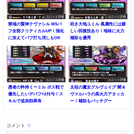
ユニット評価
ユニット評価
禁域の賢神クヴァシル MSバ
幼き大地ユミル 風属性には嬉
フ全部クリティカルUP！強化
しい回復技あり！地味に火力
に加えてバフ打ち消しもOK
補助も優秀
ユニット評価
ユニット評価
愚者の矜持ミーミル ボス戦で
太祖の魔女グルヴェイグ 闇＆
優先したいデバフ×2付与！ス
ヴァルハラの高火力アタッカ
キルで追加効果有
ー！補助もバッチグー
コメント
※