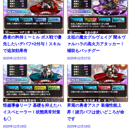
愚者の矜持ミーミル ボス戦で優
太祖の魔女グルヴェイグ 闇＆ヴ
先したいデバフ×2付与！スキル
ァルハラの高火力アタッカー！
で追加効果有
補助もバッチグー
2025年12月27日
2025年12月27日
悟越導修リーフ 基礎を抑えたハ
界焉の勇者アスク 装備性能上
イスペヒーラー！状態異常対策
昇！諸刃バフは使いどころが命
も〇
です
2025年12月19日
2025年12月19日