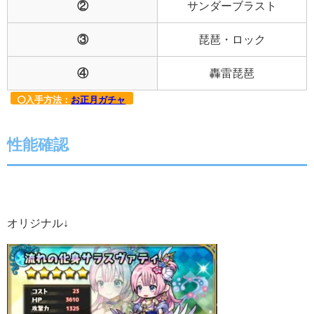
②
サンダーブラスト
③
琵琶・ロック
④
轟雷琵琶
入手方法：
お正月ガチャ
性能確認
オリジナル↓