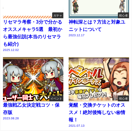
ガチャ
初心者
リセマラ考察・3分で分かる
神転深とは？方法と対象ユ
オススメキャラ5選 最初か
ニットについて
2023.12.17
ら最強伝説(本当のリセマラ
も紹介)
2025.12.02
イベント
初心者
最強戦乙女決定戦コツ・保
覚醒・交換チケットのオス
存版
スメ！絶対後悔しない㊙情
2023.08.28
報！
2021.07.13