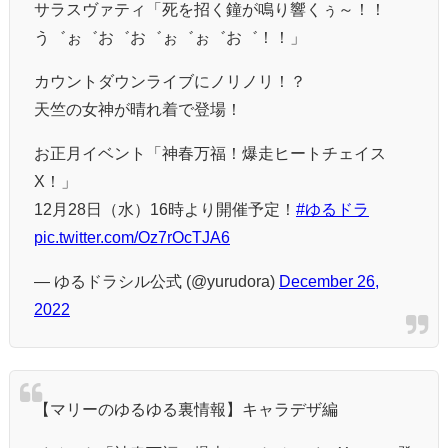
サラスヴァティ「死を招く鐘が鳴り響くぅ～！！
う゛ぉ゛お゛お゛ぉ゛ぉ゛お゛！！」
カウントダウンライブにノリノリ！？
天竺の女神が晴れ着で登場！
お正月イベント「神春万福！爆走ヒートチェイス
X！」
12月28日（水）16時より開催予定！
#ゆるドラ
pic.twitter.com/Oz7rOcTJA6
— ゆるドラシル公式 (@yurudora)
December 26,
2022
【マリーのゆるゆる裏情報】キャラデザ編