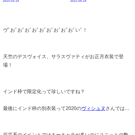
2025.03.14
2022.04.24
ヴﾞおﾞおﾞおﾞおﾞおﾞおﾞおﾞおﾞおﾞいﾞ！
天竺のデスヴォイス、サラスヴァティがお正月衣装で登
場！
インド枠で限定化って珍しいですね？
最後にインド枠の別衣装って2020の
ヴィシュヌ
さんでは…
厄災系のイベントではキーキャラが多いのにユニットの数