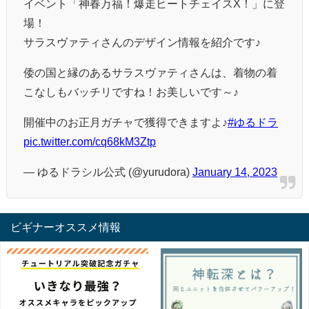
イベント「神春万福！爆走ヒートチェイスX！」に登
場！
サラスヴァティさんのデザイン情報を紹介です♪
倭の国と縁のあるサラスヴァティさんは、着物の着
こなしもバッチリですね！お美しいです～♪
開催中のお正月ガチャで獲得できますよ♪
#ゆるドラ
pic.twitter.com/cq68kM3Ztp
— ゆるドラシル公式 (@yurudora)
January 14, 2023
ビギナーオススメ情報