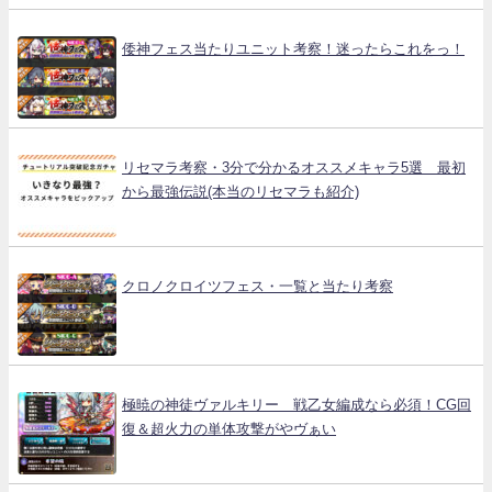
倭神フェス当たりユニット考察！迷ったらこれをっ！
リセマラ考察・3分で分かるオススメキャラ5選 最初
から最強伝説(本当のリセマラも紹介)
クロノクロイツフェス・一覧と当たり考察
極暁の神徒ヴァルキリー 戦乙女編成なら必須！CG回
復＆超火力の単体攻撃がやヴぁい