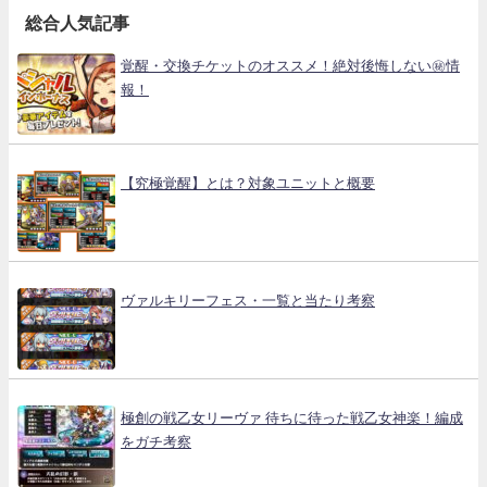
総合人気記事
覚醒・交換チケットのオススメ！絶対後悔しない㊙情
報！
【究極覚醒】とは？対象ユニットと概要
ヴァルキリーフェス・一覧と当たり考察
極創の戦乙女リーヴァ 待ちに待った戦乙女神楽！編成
をガチ考察