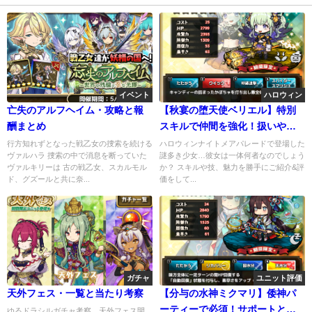
イベント
ハロウィン
亡失のアルフヘイム・攻略と報
【秋宴の堕天使ベリエル】特別
酬まとめ
スキルで仲間を強化！扱いやす
さもピカイチ
行方知れずとなった戦乙女の捜索を続ける
ハロウィンナイトメアパレードで登場した
ヴァルハラ 捜索の中で消息を断っていた
謎多き少女…彼女は一体何者なのでしょう
ヴァルキリーは 古の戦乙女、スカルモル
か？ スキルや技、魅力を勝手にご紹介&評
ド、グズールと共に奈...
価をして...
ガチャ
ユニット評価
天外フェス・一覧と当たり考察
【分与の水神ミクマリ】倭神パ
ーティーで必須！サポートとス
ゆるドラシルガチャ考察 天外フェス開