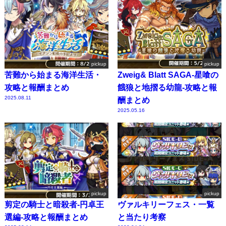
pickup
pickup
苦難から始まる海洋生活・
Zweig& Blatt SAGA-星喰の
攻略と報酬まとめ
餓狼と地摺る幼龍-攻略と報
2025.08.11
酬まとめ
2025.05.16
pickup
pickup
剪定の騎士と暗殺者-円卓王
ヴァルキリーフェス・一覧
選編-攻略と報酬まとめ
と当たり考察