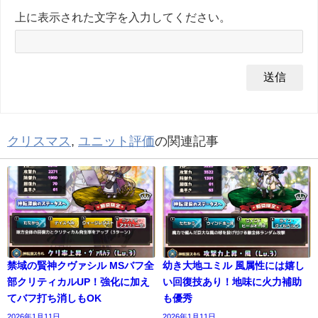
上に表示された文字を入力してください。
クリスマス
,
ユニット評価
の関連記事
禁域の賢神クヴァシル MSバフ全
幼き大地ユミル 風属性には嬉し
部クリティカルUP！強化に加え
い回復技あり！地味に火力補助
てバフ打ち消しもOK
も優秀
2026年1月11日
2026年1月11日