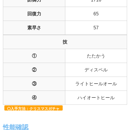
回復力
65
素早さ
57
技
①
たたかう
②
ディスペル
③
ライトヒールオール
④
ハイオートヒール
入手方法：クリスマスガチャ
性能確認