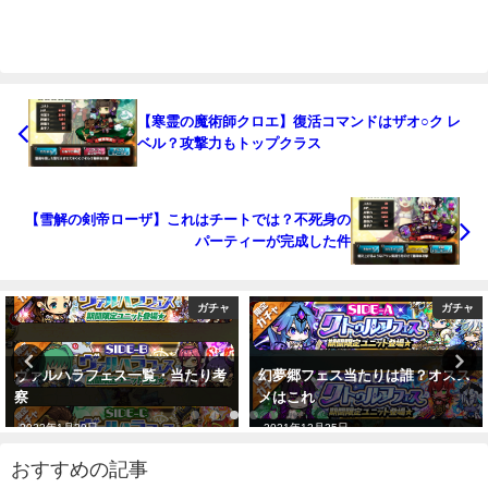
【寒霊の魔術師クロエ】復活コマンドはザオ○ク レ
ベル？攻撃力もトップクラス
【雪解の剣帝ローザ】これはチートでは？不死身の
パーティーが完成した件
ガチャ
ガチャ
ヴァルハラフェス一覧・当たり考
幻夢郷フェス当たりは誰？オスス
察
メはこれ
2022年1月29日
2021年12月25日
おすすめの記事