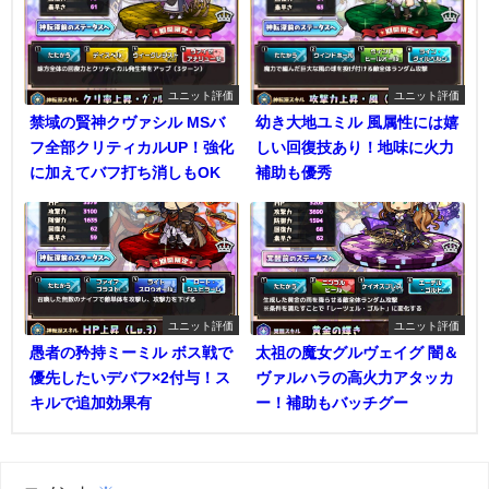
ユニット評価
ユニット評価
禁域の賢神クヴァシル MSバ
幼き大地ユミル 風属性には嬉
フ全部クリティカルUP！強化
しい回復技あり！地味に火力
に加えてバフ打ち消しもOK
補助も優秀
ユニット評価
ユニット評価
愚者の矜持ミーミル ボス戦で
太祖の魔女グルヴェイグ 闇＆
優先したいデバフ×2付与！ス
ヴァルハラの高火力アタッカ
キルで追加効果有
ー！補助もバッチグー