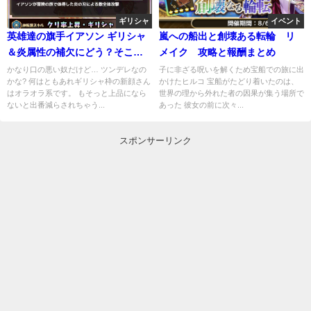
ギリシャ
イベント
英雄達の旗手イアソン ギリシャ
嵐への船出と創壊ある転輪 リ
＆炎属性の補欠にどう？そこそ
メイク 攻略と報酬まとめ
こＰＶＰ向き
かなり口の悪い奴だけど… ツンデレなの
子に非ざる呪いを解くため宝船での旅に出
かな? 何はともあれギリシャ枠の新顔さん
かけたヒルコ 宝船がたどり着いたのは、
はオラオラ系です。 もそっと上品になら
世界の理から外れた者の因果が集う場所で
ないと出番減らされちゃう...
あった 彼女の前に次々...
スポンサーリンク