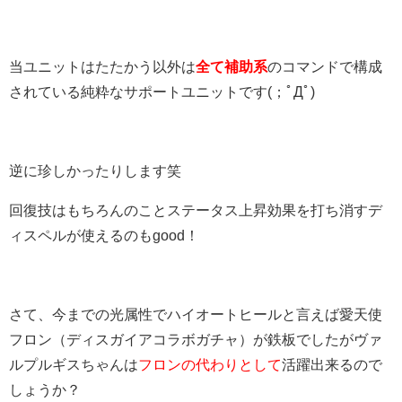
当ユニットはたたかう以外は
全て補助系
のコマンドで構成
されている純粋なサポートユニット
です(；ﾟДﾟ)
逆に珍しかったりします笑
回復技はもちろんのことステータス上昇効果を打ち消すデ
ィスペルが使えるのもgood！
さて、今までの光属性でハイオートヒールと言えば愛天使
フロン（ディスガイアコラボガ
チャ）が鉄板でしたがヴァ
ルプルギスちゃんは
フロンの代わりとして
活躍出来るので
しょうか？