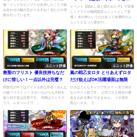
催！インドやエジプトが合併したことで組
キルが超優秀！
イベント【隠れし祖と隠された子】で登場
み合わせの幅が広がりますね！当たりや考
しミクマリが期間限定ユニットとして登
察を行っています。...
場！ 水の神というだけあって氷属性のユ
ニットとなった彼女の...
ユニット評価
ユニット評価
救聖のフリスト 優良技持ちなだ
嵐の戦乙女ロタ とりあえずロタ
けに惜しい！一点以外は完璧？
だけ狙えばOK活躍場面は無限
同世代の中ではアイドル的な存在！みんな
ロタはどんなキャラですか？ 一言で表す
の妹フリストッ！ 小さいながらも大剣を
ならヤベェ奴です。 公式でさえ彼女の暴
振り回す姿は圧巻です。 同期はランドグ
走を止める事ができません。 メタ発言、
リス、レギンレイヴ、...
危ないネタ。 そ...