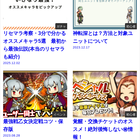
ガチャ
初心者
リセマラ考察・3分で分かる
神転深とは？方法と対象ユ
オススメキャラ5選 最初か
ニットについて
2023.12.17
ら最強伝説(本当のリセマラ
も紹介)
2025.12.02
イベント
初心者
最強戦乙女決定戦コツ・保
覚醒・交換チケットのオス
存版
スメ！絶対後悔しない㊙情
2023.08.28
報！