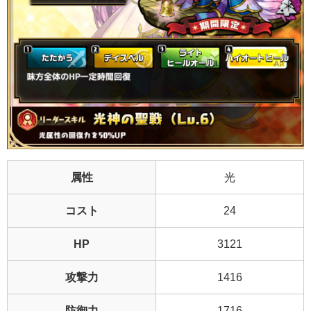
属性
光
コスト
24
HP
3121
攻撃力
1416
防御力
1716