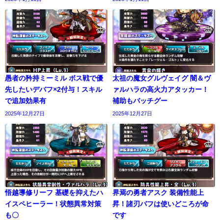
愚者の矜持ミーミル ボス戦で優
太祖の魔女グルヴェイグ 闇＆ヴ
先したいデバフ×2付与！スキル
ァルハラの高火力アタッカー！
で追加効果有
補助もバッチグー
2025年12月27日
2025年12月27日
悟越導修リーフ 基礎を抑えたハ
界焉の勇者アスク 装備性能上
イスペヒーラー！状態異常対策
昇！諸刃バフは使いどころが命
も〇
です