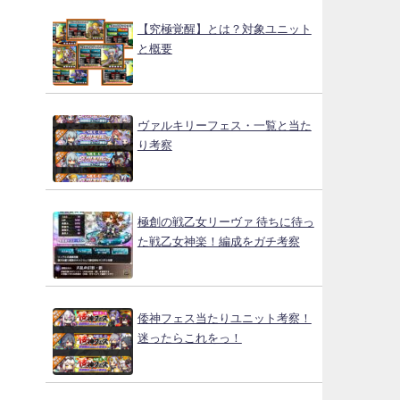
【究極覚醒】とは？対象ユニット
と概要
ヴァルキリーフェス・一覧と当た
り考察
極創の戦乙女リーヴァ 待ちに待っ
た戦乙女神楽！編成をガチ考察
倭神フェス当たりユニット考察！
迷ったらこれをっ！