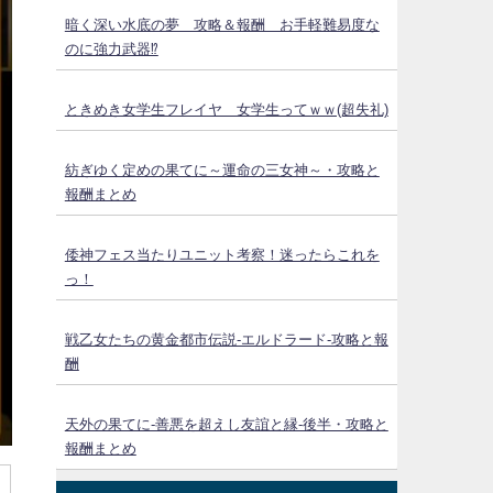
暗く深い水底の夢 攻略＆報酬 お手軽難易度な
のに強力武器⁉
ときめき女学生フレイヤ 女学生ってｗｗ(超失礼)
紡ぎゆく定めの果てに～運命の三女神～・攻略と
報酬まとめ
倭神フェス当たりユニット考察！迷ったらこれを
っ！
戦乙女たちの黄金都市伝説‐エルドラード‐攻略と報
酬
天外の果てに-善悪を超えし友誼と縁-後半・攻略と
報酬まとめ