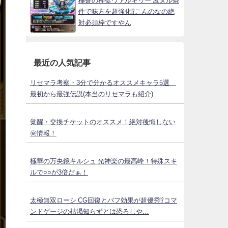
極蒼の神徒ヴァルキリー 激ヌル条
件で味方を超強化⁉こんのなの絶
対必須枠ですやん
最近の人気記事
リセマラ考察・3分で分かるオススメキャラ5選
最初から最強伝説(本当のリセマラも紹介)
覚醒・交換チケットのオススメ！絶対後悔しない
㊙情報！
極華の万央鏡キルシュ 光神楽の最高峰！特殊スキ
ルで○○が3倍だぁ！
太極無双ローシ CG回復とバフ効果が超優秀⁉コマ
ンドゲージの枯渇知らずとは恐ろしや…