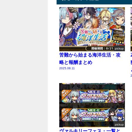
pickup
苦難から始まる海洋生活・攻
略と報酬まとめ
2025.08.11
2
pickup
ヴァルキリーフェス・一覧と