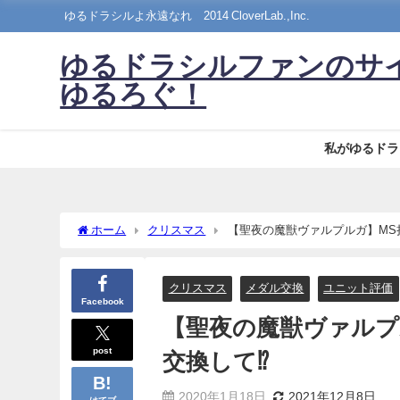
ゆるドラシルよ永遠なれ©2014 CloverLab.,Inc.
ゆるドラシルファンのサ
ゆるろぐ！
私がゆるドラ
ホーム
クリスマス
【聖夜の魔獣ヴァルプルガ】MS
クリスマス
メダル交換
ユニット評価
Facebook
【聖夜の魔獣ヴァルプ
post
交換して⁉
2020年1月18日
2021年12月8日
はてブ