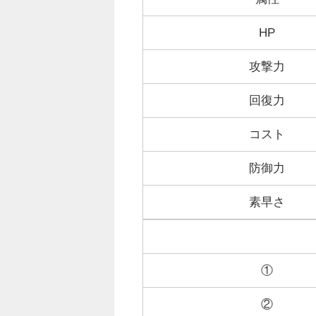
HP
攻撃力
回復力
コスト
防御力
素早さ
①
②