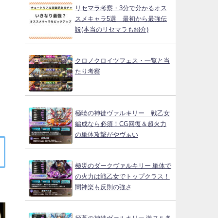
リセマラ考察・3分で分かるオス
スメキャラ5選 最初から最強伝
説(本当のリセマラも紹介)
クロノクロイツフェス・一覧と当
たり考察
極暁の神徒ヴァルキリー 戦乙女
編成なら必須！CG回復＆超火力
の単体攻撃がやヴぁい
極災のダークヴァルキリー 単体で
の火力は戦乙女でトップクラス！
闇神楽も反則の強さ