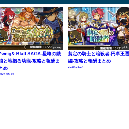
pickup
pick
Zweig& Blatt SAGA-星喰の餓
剪定の騎士と暗殺者-円卓王
狼と地摺る幼龍-攻略と報酬ま
編-攻略と報酬まとめ
2025.03.14
とめ
025.05.16