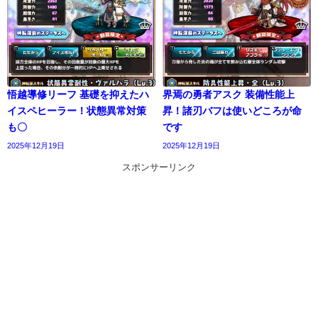
悟越導修リーフ 基礎を抑えたハ
界焉の勇者アスク 装備性能上
イスペヒーラー！状態異常対策
昇！諸刃バフは使いどころが命
も〇
です
2025年12月19日
2025年12月19日
スポンサーリンク