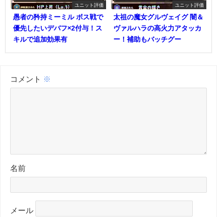
ユニット評価
ユニット評価
愚者の矜持ミーミル ボス戦で
太祖の魔女グルヴェイグ 闇＆
優先したいデバフ×2付与！ス
ヴァルハラの高火力アタッカ
キルで追加効果有
ー！補助もバッチグー
コメント
※
名前
メール