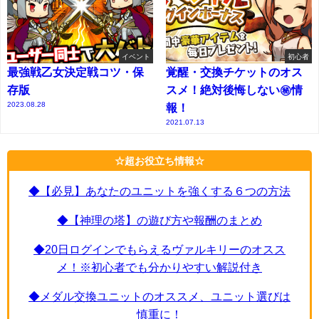
イベント
初心者
最強戦乙女決定戦コツ・保
覚醒・交換チケットのオス
存版
スメ！絶対後悔しない㊙情
2023.08.28
報！
2021.07.13
☆超お役立ち情報☆
◆【必見】あなたのユニットを強くする６つの方法
◆【神理の塔】の遊び方や報酬のまとめ
◆20日ログインでもらえるヴァルキリーのオスス
メ！※初心者でも分かりやすい解説付き
◆メダル交換ユニットのオススメ、ユニット選びは
慎重に！