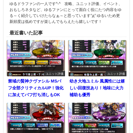
ゆるドラファンの一人です^-^ 攻略、ユニット評価、イベント、
おもしろネタなど、ゆるファンにとって面白く役にたつ内容をゆ
る～く紹介していけたらなぁ～と思っています°д° ゆるいため更
新頻度は低めですが楽しんでもらえたら嬉しいです！
最近書いた記事
ユニット評価
ユニット評価
禁域の賢神クヴァシル MSバ
幼き大地ユミル 風属性には嬉
フ全部クリティカルUP！強化
しい回復技あり！地味に火力
に加えてバフ打ち消しもOK
補助も優秀