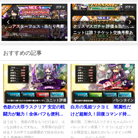
ガチャ
ガチャ
ゾロアスターフェス・当たり考察
クリスマスガチャ 評価＆当たりユ
ニットは誰？チケット交換考察あ
2022年6月27日
り
2019年12月17日
おすすめの記事
ユニット評価
バレンタイン
色欲の大罪ラスクリア 安定の戦
白月の兎姫ツクヨミ 闇属性だ
闘力が魅力！全体バフも便利だ
けど超耐久！回復コマンド持ち
ぞッ！
はありがたい…
ほうほう。 色欲の罪をもつだけあり、エ
倭の国、三神の1人ツクヨミちゃんのババ
ッなお姉さんですねぇ。 大罪系のお話て
バレンタイン衣装！？ そういえばツクヨ
ゆるドラの中でも結構重めで好み分かれ
ミが限定化し始めたのバレンタインの時
る？ 性格的な問題な...
か、、、 イベントの出...