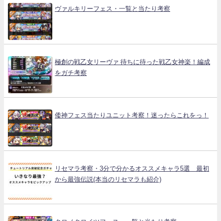
ヴァルキリーフェス・一覧と当たり考察
極創の戦乙女リーヴァ 待ちに待った戦乙女神楽！編成
をガチ考察
倭神フェス当たりユニット考察！迷ったらこれをっ！
リセマラ考察・3分で分かるオススメキャラ5選 最初
から最強伝説(本当のリセマラも紹介)