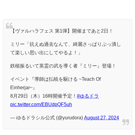
【ヴァルハラフェス 第1弾】開催まであと2日！
ミリー「抗えぬ過去なんて、綺麗さっぱりぶっ潰し
て楽しい思い出にしてやるよ！」
鉄槌振るいて英霊の武を導く者『ミリー』登場！
イベント『導師は払暁を駆ける ~Teach Of
Einherjar~』
8月29日（木）16時開催予定！
#ゆるドラ
pic.twitter.com/EBUdpQF5uh
— ゆるドラシル公式 (@yurudora)
August 27, 2024