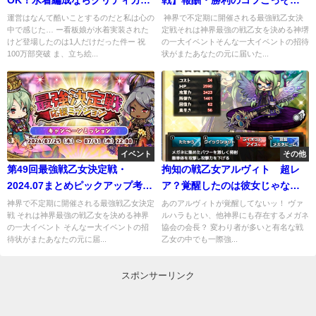
OK！水着編成ならクリティカル
戦】報酬・勝利のコツこっそり
アップで火力増
教えます
運営はなんて酷いことするのだと私は心の
神界で不定期に開催される最強戦乙女決
中で感じた… ー看板娘が水着実装された
定戦それは神界最強の戦乙女を決める神堺
けど登場したのは1人だけだった件ー 祝
の一大イベントそんな一大イベントの招待
100万部突破 ま、立ち絵...
状がまたあなたの元に届いた...
イベント
その他
第49回最強戦乙女決定戦・
拘知の戦乙女アルヴィト 超レ
2024.07まとめピックアップ考察
ア？覚醒したのは彼女じゃなく
あり
て○○←
神界で不定期に開催される最強戦乙女決定
あのアルヴィトが覚醒してないッ！ ヴァ
戦 それは神界最強の戦乙女を決める神界
ルハラもとい、他神界にも存在するメガネ
の一大イベント そんなー大イベントの招
協会の会長？ 変わり者が多いと有名な戦
待状がまたあなたの元に届...
乙女の中でも一際強...
スポンサーリンク