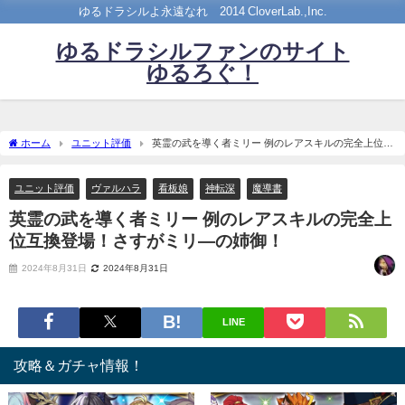
ゆるドラシルよ永遠なれ©2014 CloverLab.,Inc.
ゆるドラシルファンのサイト
ゆるろぐ！
ホーム
ユニット評価
英霊の武を導く者ミリー 例のレアスキルの完全上位互
換登場！さすがミリ―の姉御！
ユニット評価
ヴァルハラ
看板娘
神転深
魔導書
英霊の武を導く者ミリー 例のレアスキルの完全上
位互換登場！さすがミリ―の姉御！
2024年8月31日
2024年8月31日
LINE
攻略＆ガチャ情報！