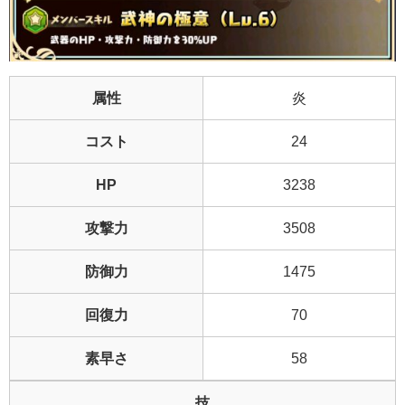
属性
炎
コスト
24
HP
3238
攻撃力
3508
防御力
1475
回復力
70
素早さ
58
技