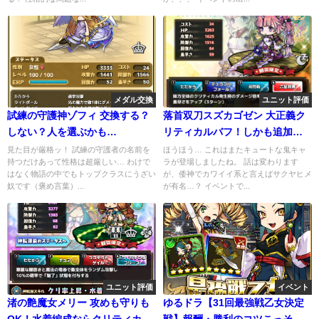
メダル交換
ユニット評価
試練の守護神ゾフィ 交換する？
落首双刀スズカゴゼン 大正義ク
しない？人を選ぶかも…
リティカルバフ！しかも追加効
果とか驚き( ﾟДﾟ)
見た目が厳格ッ！ 試練の守護者の名前を
ほうほう… これはまたキュートな鬼キャ
持つだけあって性格は超厳しい… わけで
ラが登場しましたね。 話は変わります
はなく物語の中でもトップクラスにうざい
が、倭神でカワイイ系と言えばサクヤヒメ
奴です（褒め言葉）...
が有名…？ イベントで...
ユニット評価
イベント
渚の艶魔女メリー 攻めも守りも
ゆるドラ【31回最強戦乙女決定