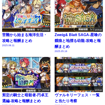
pickup
pickup
苦難から始まる海洋生活・
Zweig& Blatt SAGA-星喰の
攻略と報酬まとめ
餓狼と地摺る幼龍-攻略と報
2025.08.11
酬まとめ
2025.05.16
pickup
pickup
剪定の騎士と暗殺者-円卓王
ヴァルキリーフェス・一覧
選編-攻略と報酬まとめ
と当たり考察