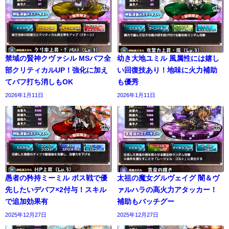
禁域の賢神クヴァシル MSバフ全
幼き大地ユミル 風属性には嬉し
部クリティカルUP！強化に加え
い回復技あり！地味に火力補助
てバフ打ち消しもOK
も優秀
2026年1月11日
2026年1月11日
愚者の矜持ミーミル ボス戦で優
太祖の魔女グルヴェイグ 闇＆ヴ
先したいデバフ×2付与！スキル
ァルハラの高火力アタッカー！
で追加効果有
補助もバッチグー
2025年12月27日
2025年12月27日