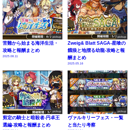
pickup
pickup
苦難から始まる海洋生活・
Zweig& Blatt SAGA-星喰の
攻略と報酬まとめ
餓狼と地摺る幼龍-攻略と報
2025.08.11
酬まとめ
2025.05.16
pickup
pickup
剪定の騎士と暗殺者-円卓王
ヴァルキリーフェス・一覧
選編-攻略と報酬まとめ
と当たり考察