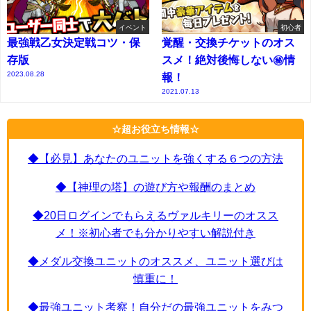
イベント
初心者
最強戦乙女決定戦コツ・保
覚醒・交換チケットのオス
存版
スメ！絶対後悔しない㊙情
2023.08.28
報！
2021.07.13
☆超お役立ち情報☆
◆【必見】あなたのユニットを強くする６つの方法
◆【神理の塔】の遊び方や報酬のまとめ
◆20日ログインでもらえるヴァルキリーのオスス
メ！※初心者でも分かりやすい解説付き
◆メダル交換ユニットのオススメ、ユニット選びは
慎重に！
◆最強ユニット考察！自分だの最強ユニットをみつ