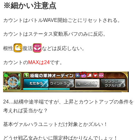
※細かい注意点
カウントはバトルWAVE開始ごとにリセットされる。
カウントはステータス変動系バフのみに反応。
根性
復活
などは反応しない。
カウントの
MAXは24
です。
24…結構中途半端ですが、上昇とカウントアップの条件を
考えれば妥当かな？
基本ヴァルハラユニットだけ対象とかズルい！
どうせ戦乙女みたいに限定枠ばかりなんでしょッ！