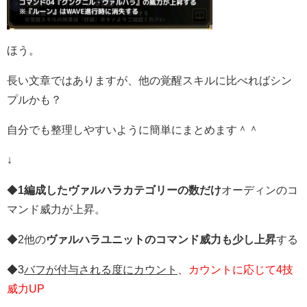
ほう。
長い文章ではありますが、他の覚醒スキルに比べればシン
プルかも？
自分でも整理しやすいように簡単にまとめます＾＾
↓
◆
1編成したヴァルハラカテゴリーの数だけ
オーディンのコ
マンド威力が上昇。
◆2他の
ヴァルハラユニットのコマンド威力も少し上昇
する
◆3
バフが付与される度にカウント
、
カウントに応じて4技
威力UP