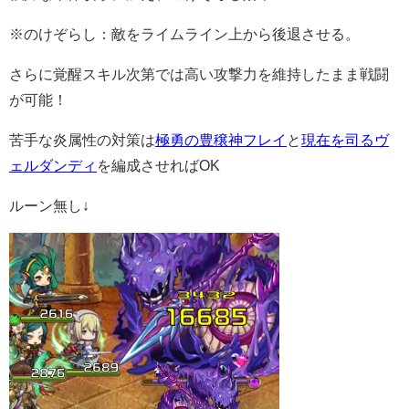
※のけぞらし：敵をライムライン上から後退させる。
さらに覚醒スキル次第では高い攻撃力を維持したまま戦闘
が可能！
苦手な炎属性の対策は
極勇の豊穣神フレイ
と
現在を司るヴ
ェルダンディ
を編成させればOK
ルーン無し↓