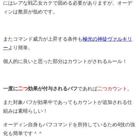
にはレアな戦乙女カテで固める必要がありますが、オーデ
ィンは敷居が低めです。
またコマンド威力が上昇する条件も
極光の神徒ヴァルキリ
ー
より簡単。
個人的に良いと思った部分はカウントがされるルール！
一度に
二つ
効果が付与されるバフ
であれば
二つカウント
。
また対象バフが効果中であってもカウントが追加される仕
組みは素晴らしい！
オーディン自身もバフコマンドを所持しているため4技の強
化も簡単です＾＾