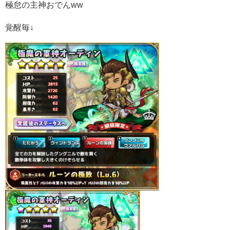
極怠の主神おでんww
覚醒毎↓