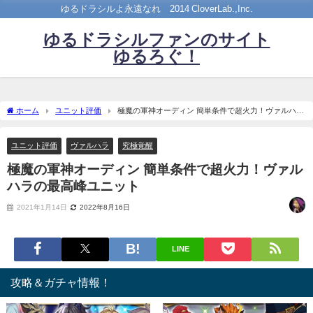
ゆるドラシルよ永遠なれ©2014 CloverLab.,Inc.
ゆるドラシルファンのサイト
ゆるろぐ！
ホーム
ユニット評価
極魔の軍神オーディン 簡単条件で超火力！ヴァルハラ
の最高峰ユニット
ユニット評価
ヴァルハラ
究極覚醒
極魔の軍神オーディン 簡単条件で超火力！ヴァル
ハラの最高峰ユニット
2021年1月14日
2022年8月16日
LINE
攻略＆ガチャ情報！