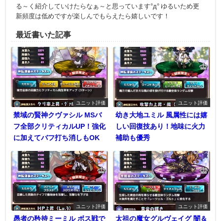
る～く紹介していけたらなぁ～と思っています°д° ゆるいため更
新頻度は低めですが楽しんでもらえたら嬉しいです！
最近書いた記事
ユニット評価
ユニット評価
禁域の賢神クヴァシル MSバ
幼き大地ユミル 風属性には嬉
フ全部クリティカルUP！強化
しい回復技あり！地味に火力
に加えてバフ打ち消しもOK
補助も優秀
ユニット評価
ユニット評価
愚者の矜持ミーミル ボス戦で
太祖の魔女グルヴェイグ 闇＆