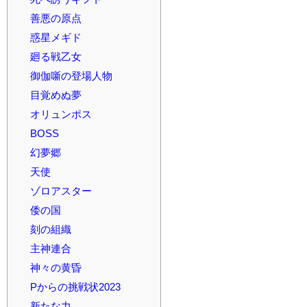
善悪の原点
惑星メギド
廻る戦乙女
御伽噺の登場人物
目覚めぬ夢
オリュンポス
BOSS
幻夢郷
天使
ゾロアスター
倭の国
刻の組織
主神連合
神々の黄昏
Pからの挑戦状2023
新たな力