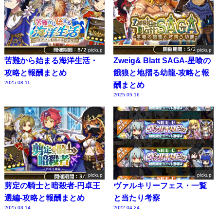
pickup
pickup
苦難から始まる海洋生活・
Zweig& Blatt SAGA-星喰の
攻略と報酬まとめ
餓狼と地摺る幼龍-攻略と報
2025.08.11
酬まとめ
2025.05.16
pickup
pickup
剪定の騎士と暗殺者-円卓王
ヴァルキリーフェス・一覧
選編-攻略と報酬まとめ
と当たり考察
2025.03.14
2022.04.24