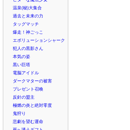
温泉(秘)大集合
過去と未来の力
タッグマッチ
爆走！神ごっこ
エボリューションシャーク
犯人の黒影さん
本気の姿
黒い巨塔
電脳アイドル
ダークマターの被害
プレゼント召喚
反針の盟主
極燃の炎と絶対零度
鬼狩り
悲劇を望む運命
死へ誘うギフト