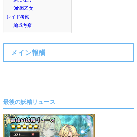
9th戦乙女
レイド考察
編成考察
メイン報酬
最後の妖精リュース