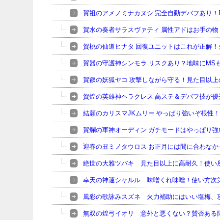
賀祖のアメノミナカヌシ 完全自動デバフあり！P
賀水の奏者サラスヴァティ 属性アドはお手の
賀桃の仙道ヒナタ 回復ユニットはこれが正解！火
賀器の守護神シンモラ リスクあり？地味にMS
賀叡の妖狐ヤコ 攻撃しながら守る！見た目以
賀煌の英雄神ヘラクレス 高ステ＆デバフ技が優
結願のカリスマJKムリー やっぱり強いぞ根性
賀爛の軍神オーディン ガチモードはやっぱり
迎春の丑ミノタウロス お正月には間に合わな
絶世の大雅ツバキ 見た目以上に高耐久！使い
幸天の神運シャルル 味噌くれ味噌！使い方次
風彩の歌詠みスズネ 火力補助にはいい塩梅、
無双の煌弓イオリ 意外と悪くない？賛否ある