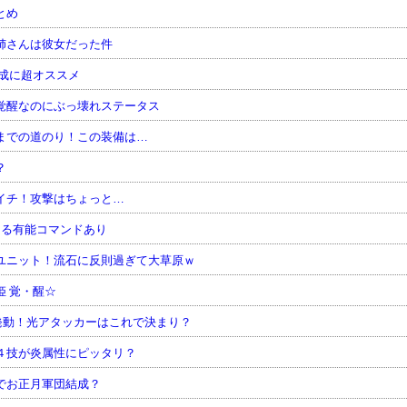
とめ
姉さんは彼女だった件
成に超オススメ
覚醒なのにぶっ壊れステータス
までの道のり！この装備は…
？
イチ！攻撃はちょっと…
える有能コマンドあり
ユニット！流石に反則過ぎて大草原ｗ
 覚・醒☆
発動！光アタッカーはこれで決まり？
４技が炎属性にピッタリ？
でお正月軍団結成？