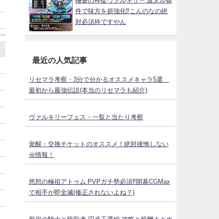
極蒼の神徒ヴァルキリー 激ヌル条
件で味方を超強化⁉こんのなの絶
対必須枠ですやん
最近の人気記事
リセマラ考察・3分で分かるオススメキャラ5選
最初から最強伝説(本当のリセマラも紹介)
ヴァルキリーフェス・一覧と当たり考察
覚醒・交換チケットのオススメ！絶対後悔しない
㊙情報！
悠想の極祖アトゥム PVPガチ勢必須⁉開幕CGMax
で相手が即全滅(修正されないよね？)