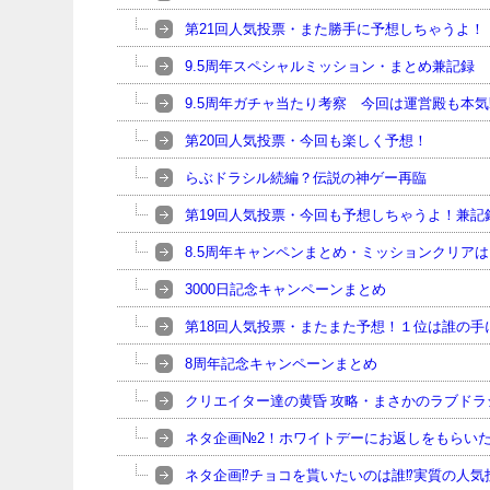
第21回人気投票・また勝手に予想しちゃうよ！
9.5周年スペシャルミッション・まとめ兼記録
9.5周年ガチャ当たり考察 今回は運営殿も本気
第20回人気投票・今回も楽しく予想！
らぶドラシル続編？伝説の神ゲー再臨
第19回人気投票・今回も予想しちゃうよ！兼記
8.5周年キャンペンまとめ・ミッションクリア
3000日記念キャンペーンまとめ
第18回人気投票・またまた予想！１位は誰の手
8周年記念キャンペーンまとめ
クリエイター達の黄昏 攻略・まさかのラブドラ
ネタ企画№2！ホワイトデーにお返しをもらい
ネタ企画⁉チョコを貰いたいのは誰⁉実質の人気投