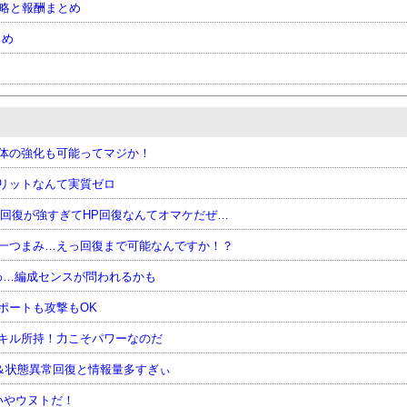
龍-攻略と報酬まとめ
とめ
全体の強化も可能ってマジか！
メリットなんて実質ゼロ
G回復が強すぎてHP回復なんてオマケだぜ…
を一つまみ…えっ回復まで可能なんですか！？
わ…編成センスが問われるかも
ポートも攻撃もOK
スキル所持！力こそパワーなのだ
効＆状態異常回復と情報量多すぎぃ
いやウヌトだ！