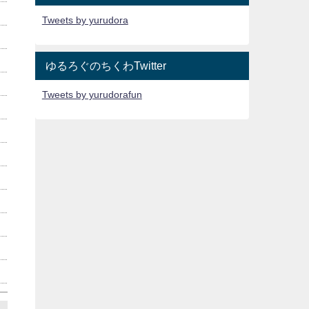
Tweets by yurudora
ゆるろぐのちくわTwitter
Tweets by yurudorafun