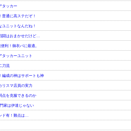
アタッカー
！普通に高ステだぞ！
なユニットなんだね！
戦闘はおまかせだけど…
超便利！御衣パに最適。
アタッカーユニット
二刀流
！編成の神はサポートも神
カリスマ店員の実力
弱点を克服できるのか
専門家は伊達じゃない
ンド有！難点は…