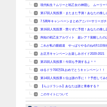
現代転生？ムリーと戦乙女の神隠し ムーリー
第17回人気投票・またまた予測！あなたの推し
7.5周年キャンペーンまとめアニバーサリーガ
第16回人気投票・懲りずに予想！あなたの推し
拘知の戦乙女アルヴィト 超レア？覚醒したの
これが私の眼鏡道 やっぱりやるのね4月1日恒
お正月キャンペーンお楽しみガイド2020-2021
第15回人気投票！今回も予測するよ＾＾
ゆるドラ700万DLおめでとうキャンペーン！！
第14回人気投票１位は誰の手に！？予想してみ
【らぶドラシル】あなたは誰と青春する？
このサイトについて