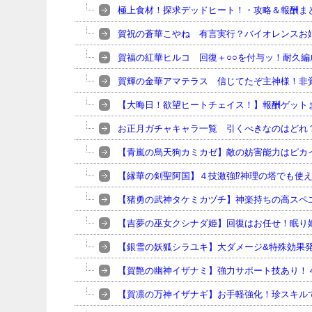
極上食材！探求デッドヒート！・攻略＆報酬ま
賀祝の蒼華こやね 有言実行？バイオレンスお
賀福の紅華ヒルコ 回復＋○○を付与ッ！耐久編
賀輝の金華アマテラス 信じてたぞ主神様！非
【大晦日！欲望ヒートチェイス！】報酬ゲット
お正月ガチャキャラ一覧 引くべきなのはどれ
【青嵐の烏天狗カミカゼ】敵の妨害能力はピカ
【縁華の剣聖阿国】４技激強⁉神理の塔でも使
【猪勇の武神タケミカヅチ】神楽持ちの高スペ
【吉夢の巫女クシナダ姫】回復はお任せ！眠り姫
【銀雪の妖狐シラユキ】大ダメージ&特殊効果
【賀艶の幽神イザナミ】強力サポート技あり！
【賀凛の万神イザナギ】お手軽強化！珍スキル