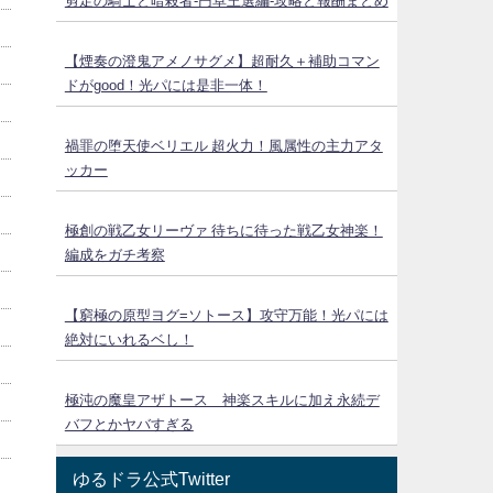
剪定の騎士と暗殺者-円卓王選編-攻略と報酬まとめ
【煙奏の澄鬼アメノサグメ】超耐久＋補助コマン
ドがgood！光パには是非一体！
禍罪の堕天使ベリエル 超火力！風属性の主力アタ
ッカー
極創の戦乙女リーヴァ 待ちに待った戦乙女神楽！
編成をガチ考察
【窮極の原型ヨグ=ソトース】攻守万能！光パには
絶対にいれるベし！
極沌の魔皇アザトース 神楽スキルに加え永続デ
バフとかヤバすぎる
ゆるドラ公式Twitter