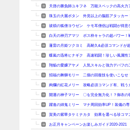
天啓の勝負師ユキフネ 万能スペックの高火力
珠玉の大麗ボタン 外見以上の脳筋アタッカー
祓煩の狐僧ヨウゼン ケモ耳僧侶は戦闘が得意
白天の神刃アマツ ボス枠キャラの超パワー！
蓬雷の月姫ツクヨミ 高耐久&必須コマンドが
蝶嵐の迅将ヒナギク 高速戦闘！珍しい風属性
翔焔の愛嬢アヤメ 人気スキルと強力デバフの
招福の舞獅モリー 二個の回復技を使いこなせ
絢爛の紅花メリー 攻略必須コマンド有、戦う
開運の神子マリー 〇を完全無力化！？御衣の
躍進の姉鬼ミリー マナ周回効率UP！装備の
賀美の紫華タケミナカタ 効果を選べる珍コマ
お正月キャンペーンお楽しみガイド2020-2021