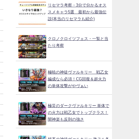
リセマラ考察・3分で分かるオス
スメキャラ5選 最初から最強伝
説(本当のリセマラも紹介)
クロノクロイツフェス・一覧と当
たり考察
極暁の神徒ヴァルキリー 戦乙女
編成なら必須！CG回復＆超火力
の単体攻撃がやヴぁい
極災のダークヴァルキリー 単体で
の火力は戦乙女でトップクラス！
闇神楽も反則の強さ