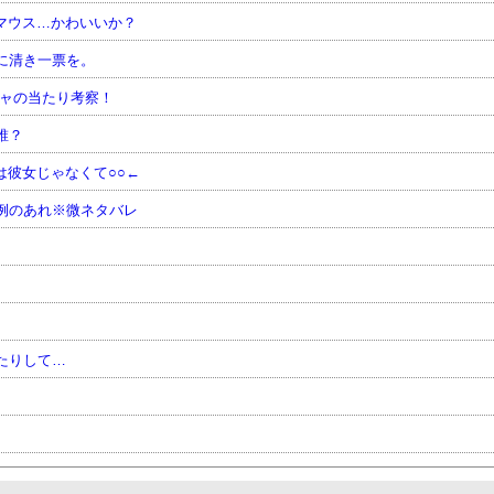
マウス…かわいいか？
に清き一票を。
チャの当たり考察！
誰？
は彼女じゃなくて○○←
例のあれ※微ネタバレ
たりして…