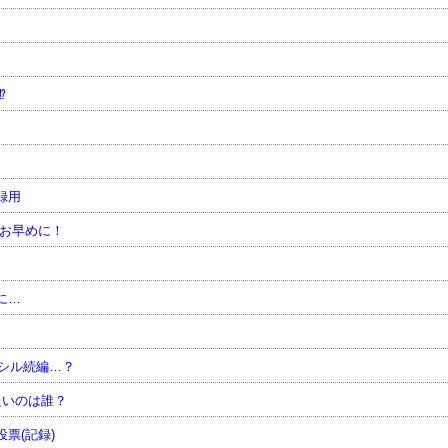
⁉
録用
はお早めに！
に…
シル続編…？
たいのは誰？
票(記録)