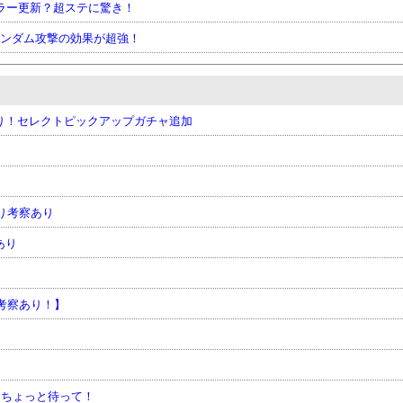
ラー更新？超ステに驚き！
ランダム攻撃の効果が超強！
あり！セレクトピックアップガチャ追加
り考察あり
あり
考察あり！】
ャはちょっと待って！