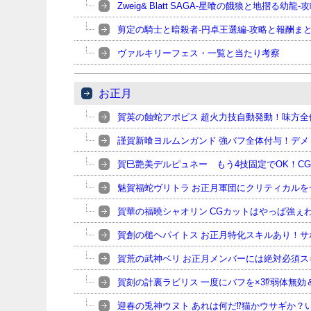
Zweig& Blatt SAGA-星喰の餓狼と地摺る幼
剪定の騎士と暗殺者-円卓王選編-攻略と報酬ま
ヴァルキリーフェス・一覧と当たり考察
お正月
賀英の蝕蛇アポピス 超火力技自動発動！味方
謹賀新喰ヨルムンガンド 強バフ全体付与！デ
賀巳艶美デルピュネー もう4技固定でOK！C
魅賀福蛇ヴリトラ お正月軍団にクリティカル
賀華の福曉シャオリン CGカットはやっぱ強ぇ
賀創の槌ヘパイトス お正月特化スキルあり！サ
賀荒の武神ベリ お正月メンバーには絶対必須
賀刻の計裏ラビリス 一度にバフを×3⁉弱体無
迎春の兎神ウヌト あれは何だ⁉猫かウサギか？