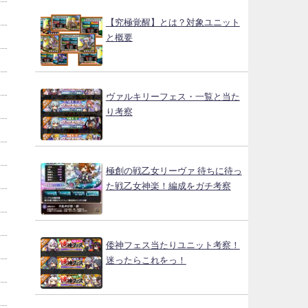
【究極覚醒】とは？対象ユニット
と概要
ヴァルキリーフェス・一覧と当た
り考察
極創の戦乙女リーヴァ 待ちに待っ
た戦乙女神楽！編成をガチ考察
倭神フェス当たりユニット考察！
迷ったらこれをっ！