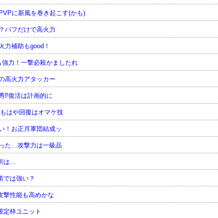
VPに新風を巻き起こす(かも)
物？バフだけで高火力
力補助もgood！
も強力！一撃必殺かましたれ
上の高火力アタッカー
秀⁉復活は計画的に
！もはや回復はオマケ技
強い！お正月軍団結成ッ
かった…攻撃力は一級品
所は…
第では強い？
攻撃性能も高めかな
限定枠ユニット